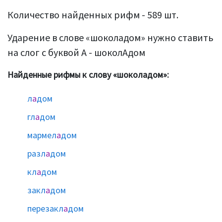
Количество найденных рифм - 589 шт.
Ударение в слове «шоколадом» нужно ставить
на слог с буквой А - шоколАдом
Найденные рифмы к слову «шоколадом»:
л
а
дом
гл
а
дом
мармел
а
дом
разл
а
дом
кл
а
дом
закл
а
дом
перезакл
а
дом