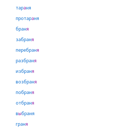
тар
а
ня
протар
а
ня
бран
я
забран
я
перебран
я
разбран
я
избран
я
возбран
я
побран
я
отбран
я
в
ы
браня
гран
я