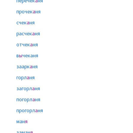
перечек
а
ня
прочек
а
ня
счек
а
ня
расчек
а
ня
отчек
а
ня
в
ы
чеканя
заарк
а
ня
горл
а
ня
загорл
а
ня
погорл
а
ня
прогорл
а
ня
ман
я
заман
я