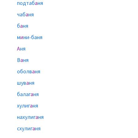
подтаб
а
ня
чаб
а
ня
б
а
ня
м
и
ни-баня
А
ня
В
а
ня
оболв
а
ня
шув
а
ня
балаг
а
ня
хулиг
а
ня
нахулиг
а
ня
схулиг
а
ня