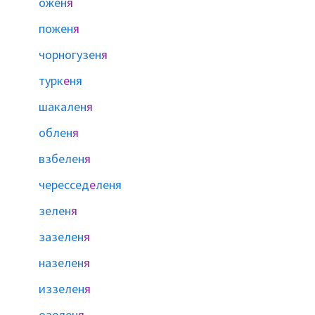
ожен
я
пожен
я
чорногузен
я
турк
е
ня
шакален
я
облен
я
взбелен
я
черессед
е
леня
зелен
я
зазелен
я
назелен
я
иззелен
я
озелен
я