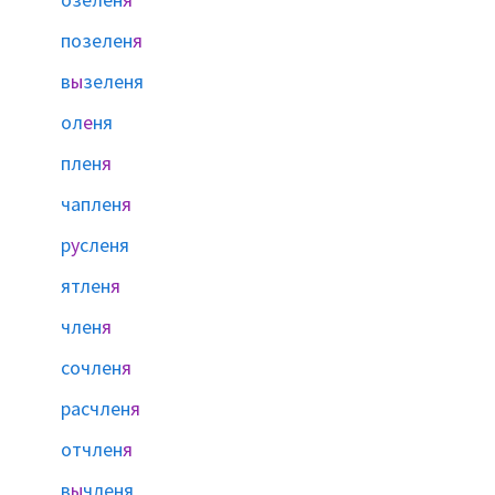
позелен
я
в
ы
зеленя
ол
е
ня
плен
я
чаплен
я
р
у
сленя
ятлен
я
член
я
сочлен
я
расчлен
я
отчлен
я
в
ы
членя