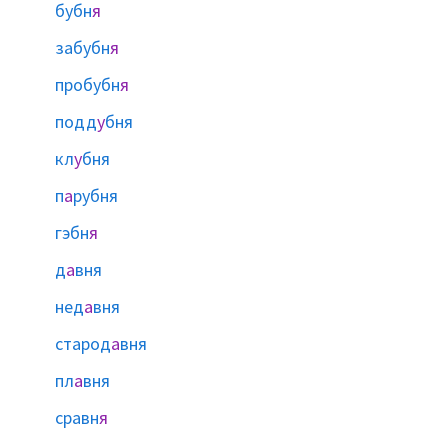
бубн
я
забубн
я
пробубн
я
подд
у
бня
кл
у
бня
п
а
рубня
гэбн
я
д
а
вня
нед
а
вня
старод
а
вня
пл
а
вня
сравн
я