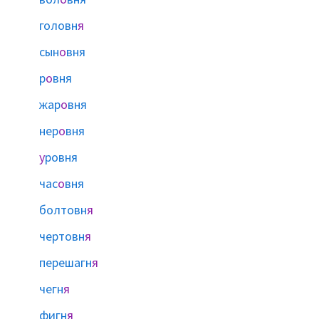
головн
я
сын
о
вня
р
о
вня
жар
о
вня
нер
о
вня
у
ровня
час
о
вня
болтовн
я
чертовн
я
перешагн
я
чегн
я
фигн
я