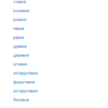
ст
а
вня
кож
е
вня
ро
е
вня
п
е
вня
р
е
вня
др
е
вня
дер
е
вня
шт
е
вня
ахтершт
е
вня
форшт
е
вня
ахтэршт
е
вня
бичевн
я