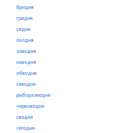
бридн
я
гр
и
дня
с
и
дня
полдн
я
заводн
я
наводн
я
обводн
я
сев
о
дня
рыборазв
о
дня
червов
о
дня
св
о
дня
сег
о
дня