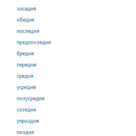
зас
а
дня
об
е
дня
посл
е
дня
предпосл
е
дня
бр
е
дня
пер
е
дня
ср
е
дня
усредн
я
полуср
е
дня
сос
е
дня
упраздн
я
п
о
здня