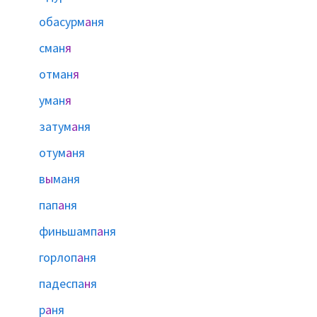
обасурм
а
ня
сман
я
отман
я
уман
я
затум
а
ня
отум
а
ня
в
ы
маня
пап
а
ня
финьшамп
а
ня
горлоп
а
ня
падеспа
н
я
р
а
ня