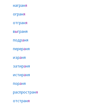
награн
я
огран
я
отгран
я
в
ы
граня
подр
а
ня
перер
а
ня
изр
а
ня
затир
а
ня
истир
а
ня
пор
а
ня
распростран
я
отстран
я