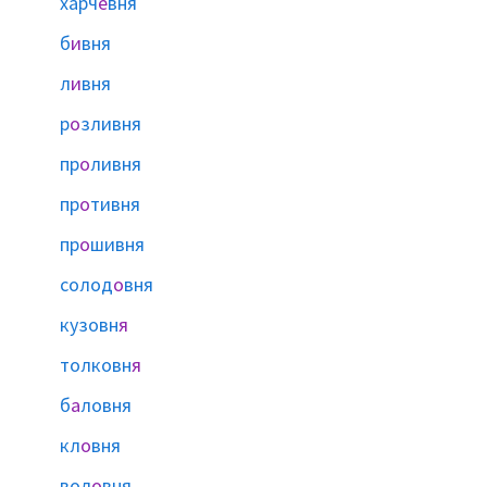
харч
е
вня
б
и
вня
л
и
вня
р
о
зливня
пр
о
ливня
пр
о
тивня
пр
о
шивня
солод
о
вня
кузовн
я
толковн
я
б
а
ловня
кл
о
вня
вол
о
вня