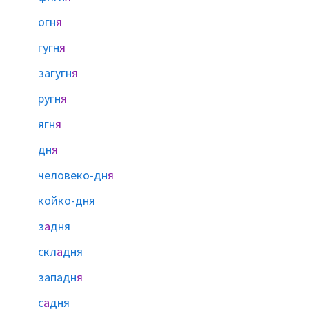
огн
я
гугн
я
загугн
я
ругн
я
ягн
я
дн
я
человеко-дн
я
койко-дня
з
а
дня
скл
а
дня
западн
я
с
а
дня