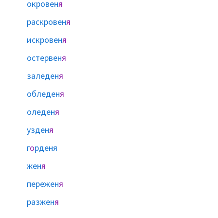
окровен
я
раскровен
я
искровен
я
остервен
я
заледен
я
обледен
я
оледен
я
узден
я
г
о
рденя
жен
я
пережен
я
разжен
я