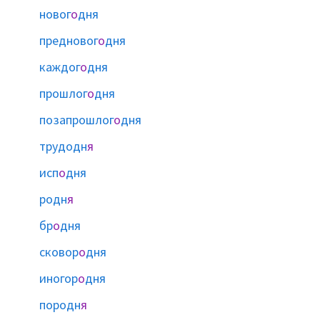
новог
о
дня
предновог
о
дня
каждог
о
дня
прошлог
о
дня
позапрошлог
о
дня
трудодн
я
исп
о
дня
родн
я
бр
о
дня
сковор
о
дня
иногор
о
дня
породн
я