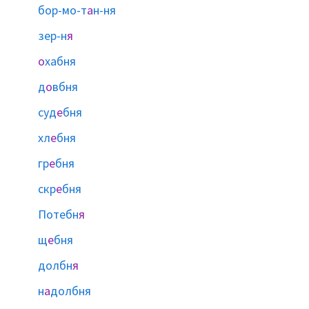
бор-мо-т
а
н-ня
зер-н
я
о
хабня
д
о
вбня
суд
е
бня
хл
е
бня
гр
е
бня
скр
е
бня
Потебн
я
щ
е
бня
долбн
я
н
а
долбня