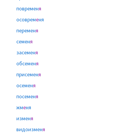
повремен
я
осоврем
е
ня
перемен
я
семен
я
засемен
я
обсемен
я
присемен
я
осемен
я
посемен
я
жм
е
ня
измен
я
видоизмен
я