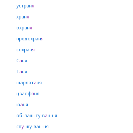
устран
я
хран
я
охран
я
предохран
я
сохран
я
С
а
ня
Т
а
ня
шарлат
а
ня
цзаоф
а
ня
ю
а
ня
об-лаш-ту-в
а
н-ня
сп
у
-шу-ван-ня