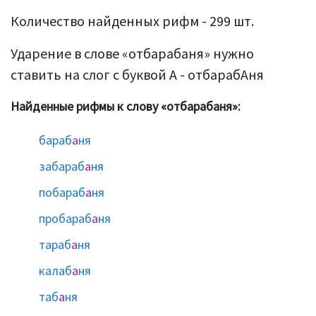
Количество найденных рифм - 299 шт.
Ударение в слове «отбарабаня» нужно
ставить на слог с буквой А - отбарабАня
Найденные рифмы к слову «отбарабаня»:
бараб
а
ня
забараб
а
ня
побараб
а
ня
пробараб
а
ня
тараб
а
ня
калаб
а
ня
таб
а
ня