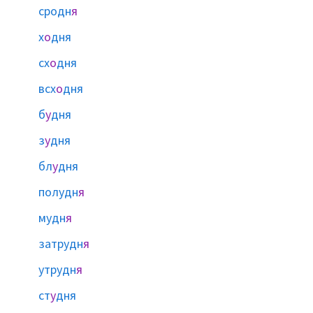
сродн
я
х
о
дня
сх
о
дня
всх
о
дня
б
у
дня
з
у
дня
бл
у
дня
полудн
я
мудн
я
затрудн
я
утрудн
я
ст
у
дня