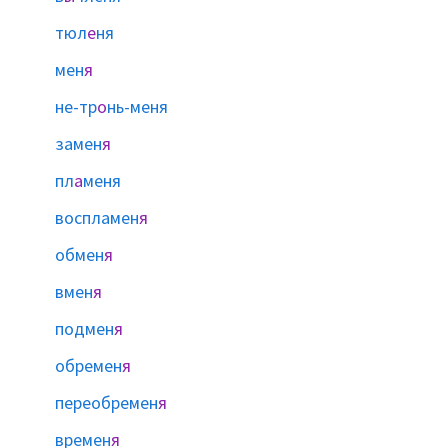
тюл
е
ня
мен
я
не-тр
о
нь-меня
замен
я
пл
а
меня
воспламен
я
обмен
я
вмен
я
подмен
я
обремен
я
переобремен
я
времен
я