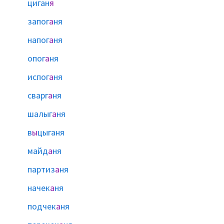
циган
я
запог
а
ня
напог
а
ня
опог
а
ня
испог
а
ня
сварг
а
ня
шалыг
а
ня
в
ы
цыганя
майд
а
ня
партиз
а
ня
начек
а
ня
подчек
а
ня