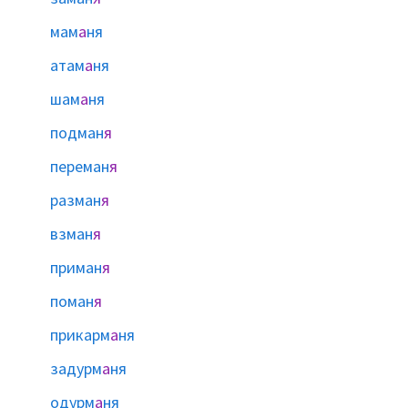
мам
а
ня
атам
а
ня
шам
а
ня
подман
я
переман
я
разман
я
взман
я
приман
я
поман
я
прикарм
а
ня
задурм
а
ня
одурм
а
ня