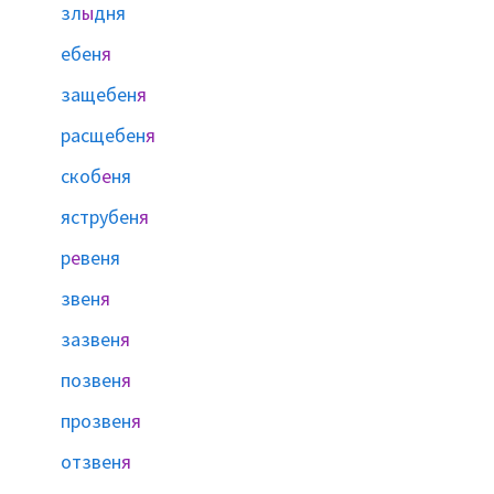
зл
ы
дня
ебен
я
защебен
я
расщебен
я
скоб
е
ня
яструбен
я
р
е
веня
звен
я
зазвен
я
позвен
я
прозвен
я
отзвен
я