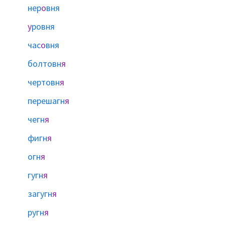
нер
о
вня
у
ровня
час
о
вня
болтовн
я
чертовн
я
перешагн
я
чегн
я
фигн
я
огн
я
гугн
я
загугн
я
ругн
я