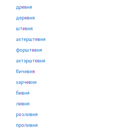
др
е
вня
дер
е
вня
шт
е
вня
ахтершт
е
вня
форшт
е
вня
ахтэршт
е
вня
бичевн
я
харч
е
вня
б
и
вня
л
и
вня
р
о
зливня
пр
о
ливня