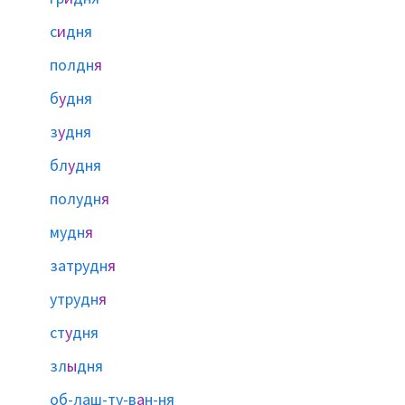
с
и
дня
полдн
я
б
у
дня
з
у
дня
бл
у
дня
полудн
я
мудн
я
затрудн
я
утрудн
я
ст
у
дня
зл
ы
дня
об-лаш-ту-в
а
н-ня