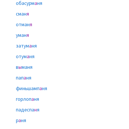
обасурм
а
ня
сман
я
отман
я
уман
я
затум
а
ня
отум
а
ня
в
ы
маня
пап
а
ня
финьшамп
а
ня
горлоп
а
ня
падеспа
н
я
р
а
ня