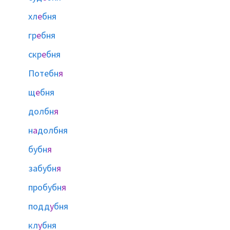
хл
е
бня
гр
е
бня
скр
е
бня
Потебн
я
щ
е
бня
долбн
я
н
а
долбня
бубн
я
забубн
я
пробубн
я
подд
у
бня
кл
у
бня