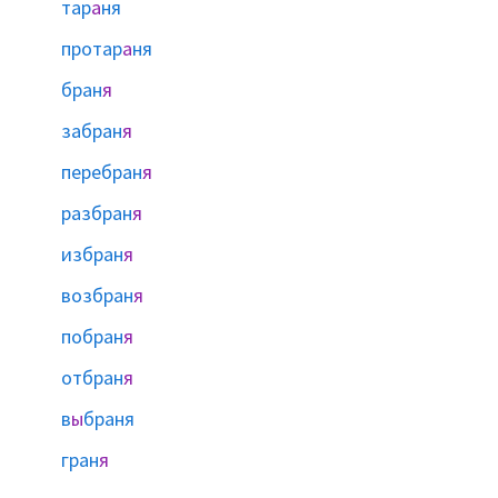
тар
а
ня
протар
а
ня
бран
я
забран
я
перебран
я
разбран
я
избран
я
возбран
я
побран
я
отбран
я
в
ы
браня
гран
я