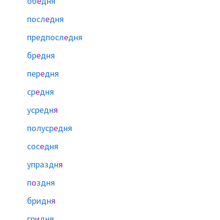
об
е
дня
посл
е
дня
предпосл
е
дня
бр
е
дня
пер
е
дня
ср
е
дня
усредн
я
полуср
е
дня
сос
е
дня
упраздн
я
п
о
здня
бридн
я
гр
и
дня