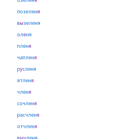
позелен
я
в
ы
зеленя
ол
е
ня
плен
я
чаплен
я
р
у
сленя
ятлен
я
член
я
сочлен
я
расчлен
я
отчлен
я
в
ы
членя