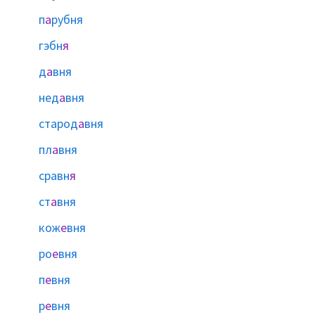
п
а
рубня
гэбн
я
д
а
вня
нед
а
вня
старод
а
вня
пл
а
вня
сравн
я
ст
а
вня
кож
е
вня
ро
е
вня
п
е
вня
р
е
вня