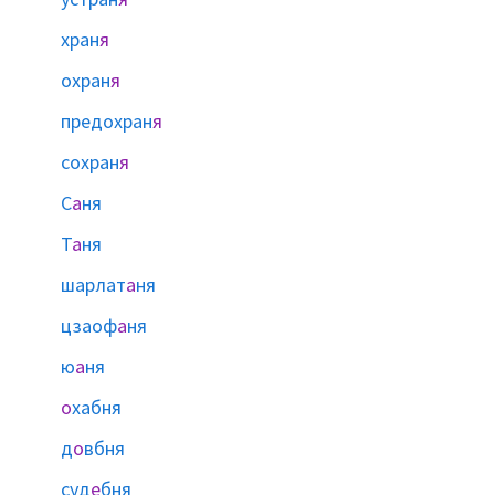
хран
я
охран
я
предохран
я
сохран
я
С
а
ня
Т
а
ня
шарлат
а
ня
цзаоф
а
ня
ю
а
ня
о
хабня
д
о
вбня
суд
е
бня