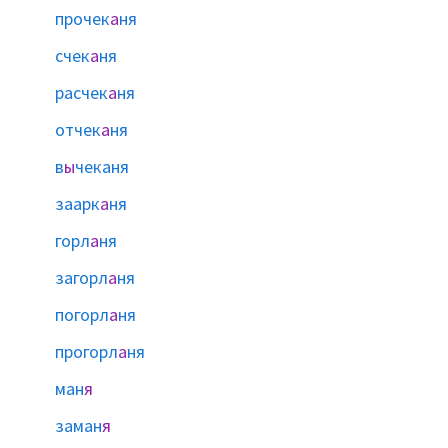
прочек
а
ня
счек
а
ня
расчек
а
ня
отчек
а
ня
в
ы
чеканя
заарк
а
ня
горл
а
ня
загорл
а
ня
погорл
а
ня
прогорл
а
ня
ман
я
заман
я