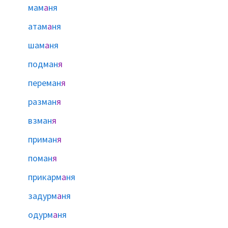
мам
а
ня
атам
а
ня
шам
а
ня
подман
я
переман
я
разман
я
взман
я
приман
я
поман
я
прикарм
а
ня
задурм
а
ня
одурм
а
ня