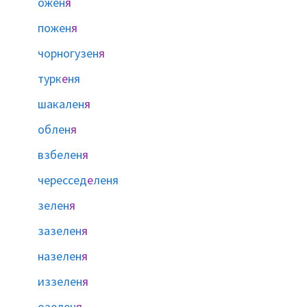
ожен
я
пожен
я
чорногузен
я
турк
е
ня
шакален
я
облен
я
взбелен
я
черессед
е
леня
зелен
я
зазелен
я
назелен
я
иззелен
я
озелен
я