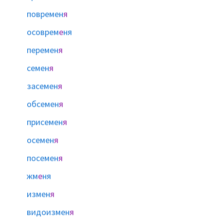
повремен
я
осоврем
е
ня
перемен
я
семен
я
засемен
я
обсемен
я
присемен
я
осемен
я
посемен
я
жм
е
ня
измен
я
видоизмен
я