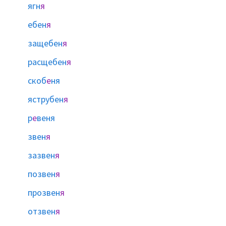
ягн
я
ебен
я
защебен
я
расщебен
я
скоб
е
ня
яструбен
я
р
е
веня
звен
я
зазвен
я
позвен
я
прозвен
я
отзвен
я