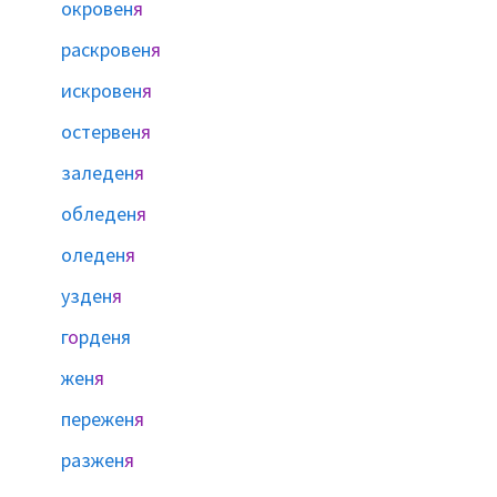
окровен
я
раскровен
я
искровен
я
остервен
я
заледен
я
обледен
я
оледен
я
узден
я
г
о
рденя
жен
я
пережен
я
разжен
я