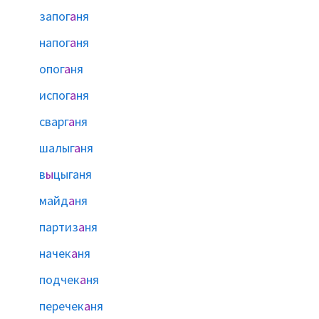
запог
а
ня
напог
а
ня
опог
а
ня
испог
а
ня
сварг
а
ня
шалыг
а
ня
в
ы
цыганя
майд
а
ня
партиз
а
ня
начек
а
ня
подчек
а
ня
перечек
а
ня