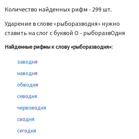
Количество найденных рифм - 299 шт.
Ударение в слове «рыборазводня» нужно
ставить на слог с буквой О - рыборазвОдня
Найденные рифмы к слову «рыборазводня»:
заводн
я
наводн
я
обводн
я
сев
о
дня
червов
о
дня
св
о
дня
сег
о
дня