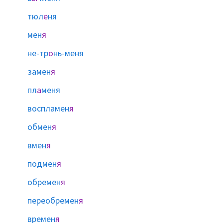
тюл
е
ня
мен
я
не-тр
о
нь-меня
замен
я
пл
а
меня
воспламен
я
обмен
я
вмен
я
подмен
я
обремен
я
переобремен
я
времен
я