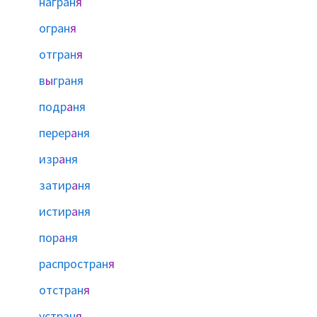
награн
я
огран
я
отгран
я
в
ы
граня
подр
а
ня
перер
а
ня
изр
а
ня
затир
а
ня
истир
а
ня
пор
а
ня
распростран
я
отстран
я
устран
я