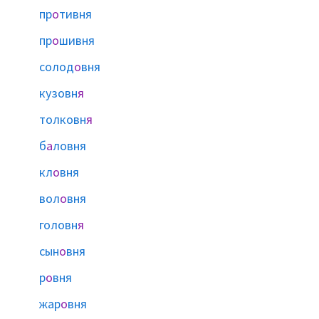
пр
о
тивня
пр
о
шивня
солод
о
вня
кузовн
я
толковн
я
б
а
ловня
кл
о
вня
вол
о
вня
головн
я
сын
о
вня
р
о
вня
жар
о
вня