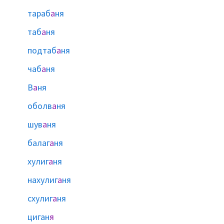
тараб
а
ня
таб
а
ня
подтаб
а
ня
чаб
а
ня
В
а
ня
оболв
а
ня
шув
а
ня
балаг
а
ня
хулиг
а
ня
нахулиг
а
ня
схулиг
а
ня
циган
я