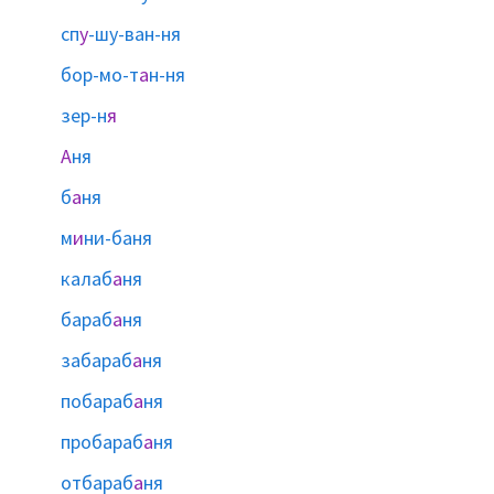
сп
у
-шу-ван-ня
бор-мо-т
а
н-ня
зер-н
я
А
ня
б
а
ня
м
и
ни-баня
калаб
а
ня
бараб
а
ня
забараб
а
ня
побараб
а
ня
пробараб
а
ня
отбараб
а
ня