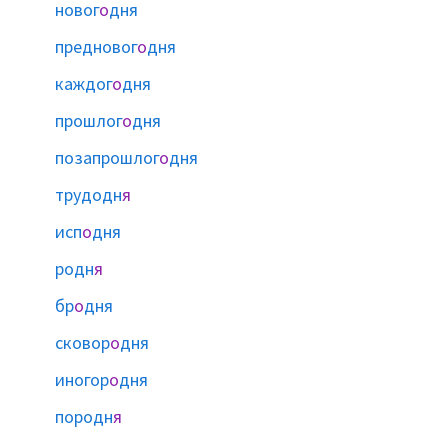
новог
о
дня
предновог
о
дня
каждог
о
дня
прошлог
о
дня
позапрошлог
о
дня
трудодн
я
исп
о
дня
родн
я
бр
о
дня
сковор
о
дня
иногор
о
дня
породн
я