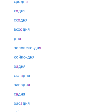
сродн
я
х
о
дня
сх
о
дня
всх
о
дня
дн
я
человеко-дн
я
койко-дня
з
а
дня
скл
а
дня
западн
я
с
а
дня
зас
а
дня