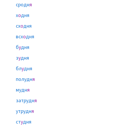
сродн
я
х
о
дня
сх
о
дня
всх
о
дня
б
у
дня
з
у
дня
бл
у
дня
полудн
я
мудн
я
затрудн
я
утрудн
я
ст
у
дня