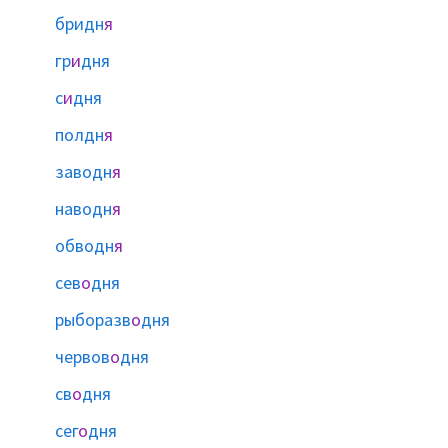
бридн
я
гр
и
дня
с
и
дня
полдн
я
заводн
я
наводн
я
обводн
я
сев
о
дня
рыборазв
о
дня
червов
о
дня
св
о
дня
сег
о
дня