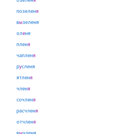
позелен
я
в
ы
зеленя
ол
е
ня
плен
я
чаплен
я
р
у
сленя
ятлен
я
член
я
сочлен
я
расчлен
я
отчлен
я
в
ы
членя