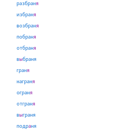
разбран
я
избран
я
возбран
я
побран
я
отбран
я
в
ы
браня
гран
я
награн
я
огран
я
отгран
я
в
ы
граня
подр
а
ня