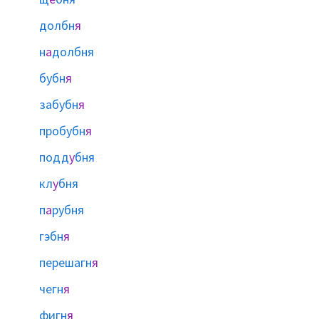
долбн
я
н
а
долбня
бубн
я
забубн
я
пробубн
я
подд
у
бня
кл
у
бня
п
а
рубня
гэбн
я
перешагн
я
чегн
я
фигн
я