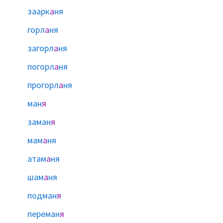
заарк
а
ня
горл
а
ня
загорл
а
ня
погорл
а
ня
прогорл
а
ня
ман
я
заман
я
мам
а
ня
атам
а
ня
шам
а
ня
подман
я
переман
я