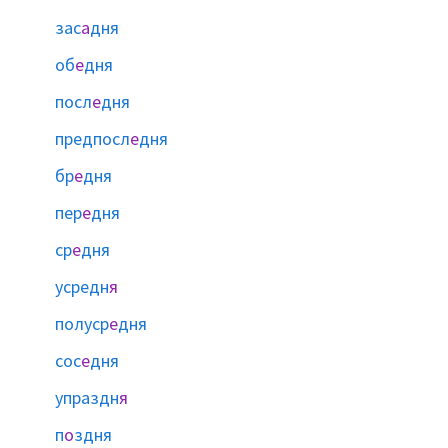
зас
а
дня
об
е
дня
посл
е
дня
предпосл
е
дня
бр
е
дня
пер
е
дня
ср
е
дня
усредн
я
полуср
е
дня
сос
е
дня
упраздн
я
п
о
здня