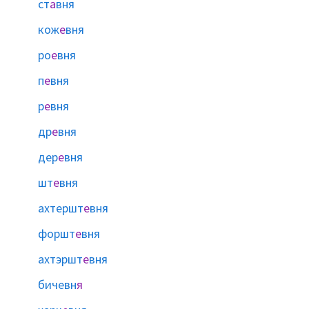
ст
а
вня
кож
е
вня
ро
е
вня
п
е
вня
р
е
вня
др
е
вня
дер
е
вня
шт
е
вня
ахтершт
е
вня
форшт
е
вня
ахтэршт
е
вня
бичевн
я