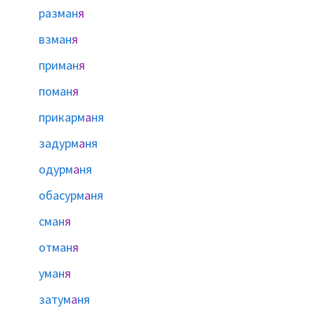
разман
я
взман
я
приман
я
поман
я
прикарм
а
ня
задурм
а
ня
одурм
а
ня
обасурм
а
ня
сман
я
отман
я
уман
я
затум
а
ня