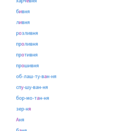
харч
е
вня
б
и
вня
л
и
вня
р
о
зливня
пр
о
ливня
пр
о
тивня
пр
о
шивня
об-лаш-ту-в
а
н-ня
сп
у
-шу-ван-ня
бор-мо-т
а
н-ня
зер-н
я
А
ня
б
а
ня