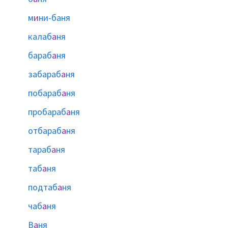
м
и
ни-баня
калаб
а
ня
бараб
а
ня
забараб
а
ня
побараб
а
ня
пробараб
а
ня
отбараб
а
ня
тараб
а
ня
таб
а
ня
подтаб
а
ня
чаб
а
ня
В
а
ня