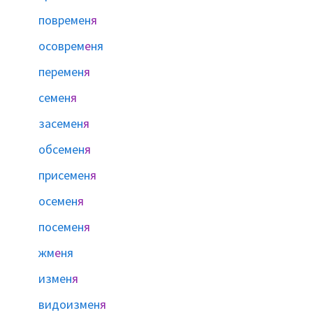
повремен
я
осоврем
е
ня
перемен
я
семен
я
засемен
я
обсемен
я
присемен
я
осемен
я
посемен
я
жм
е
ня
измен
я
видоизмен
я