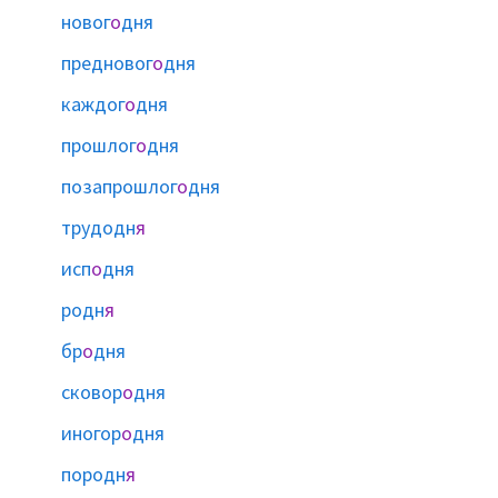
новог
о
дня
предновог
о
дня
каждог
о
дня
прошлог
о
дня
позапрошлог
о
дня
трудодн
я
исп
о
дня
родн
я
бр
о
дня
сковор
о
дня
иногор
о
дня
породн
я