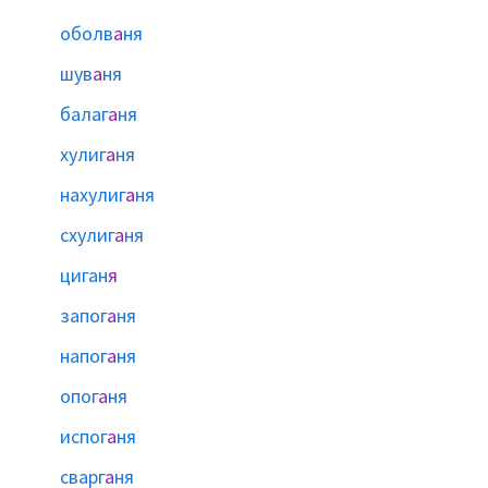
оболв
а
ня
шув
а
ня
балаг
а
ня
хулиг
а
ня
нахулиг
а
ня
схулиг
а
ня
циган
я
запог
а
ня
напог
а
ня
опог
а
ня
испог
а
ня
сварг
а
ня