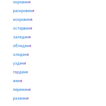
окровен
я
раскровен
я
искровен
я
остервен
я
заледен
я
обледен
я
оледен
я
узден
я
г
о
рденя
жен
я
пережен
я
разжен
я