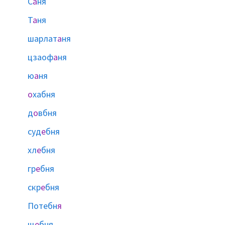
С
а
ня
Т
а
ня
шарлат
а
ня
цзаоф
а
ня
ю
а
ня
о
хабня
д
о
вбня
суд
е
бня
хл
е
бня
гр
е
бня
скр
е
бня
Потебн
я
щ
е
бня