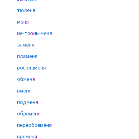
тюл
е
ня
мен
я
не-тр
о
нь-меня
замен
я
пл
а
меня
воспламен
я
обмен
я
вмен
я
подмен
я
обремен
я
переобремен
я
времен
я