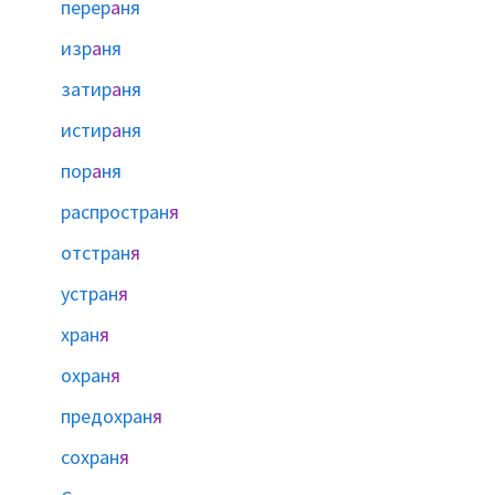
перер
а
ня
изр
а
ня
затир
а
ня
истир
а
ня
пор
а
ня
распростран
я
отстран
я
устран
я
хран
я
охран
я
предохран
я
сохран
я