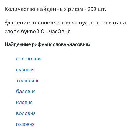
Количество найденных рифм - 299 шт.
Ударение в слове «часовня» нужно ставить на
слог с буквой О - часОвня
Найденные рифмы к слову «часовня»:
солод
о
вня
кузовн
я
толковн
я
б
а
ловня
кл
о
вня
вол
о
вня
головн
я