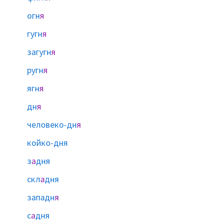
огн
я
гугн
я
загугн
я
ругн
я
ягн
я
дн
я
человеко-дн
я
койко-дня
з
а
дня
скл
а
дня
западн
я
с
а
дня