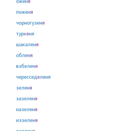
ожен
я
пожен
я
чорногузен
я
турк
е
ня
шакален
я
облен
я
взбелен
я
черессед
е
леня
зелен
я
зазелен
я
назелен
я
иззелен
я
озелен
я