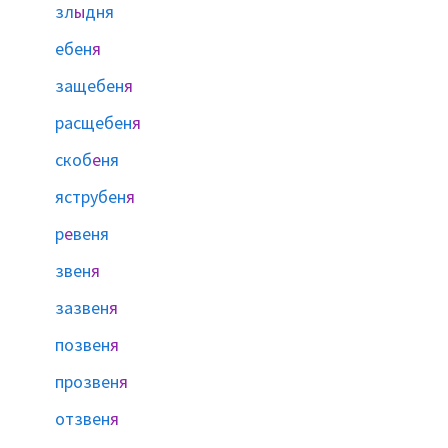
зл
ы
дня
ебен
я
защебен
я
расщебен
я
скоб
е
ня
яструбен
я
р
е
веня
звен
я
зазвен
я
позвен
я
прозвен
я
отзвен
я