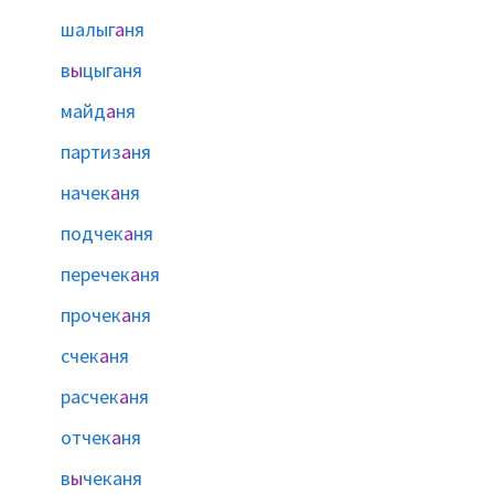
шалыг
а
ня
в
ы
цыганя
майд
а
ня
партиз
а
ня
начек
а
ня
подчек
а
ня
перечек
а
ня
прочек
а
ня
счек
а
ня
расчек
а
ня
отчек
а
ня
в
ы
чеканя