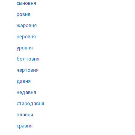
сын
о
вня
р
о
вня
жар
о
вня
нер
о
вня
у
ровня
болтовн
я
чертовн
я
д
а
вня
нед
а
вня
старод
а
вня
пл
а
вня
сравн
я