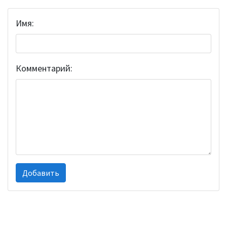
Имя:
Комментарий: