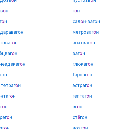
в
о
н
г
о
н
г
о
н
сал
о
н-вагон
даравагон
метроваг
о
н
товаг
о
н
агитваг
о
н
ѐцваг
о
н
заг
о
н
неадекаг
о
н
глюкаг
о
н
гон
Гарпаг
о
н
тетраг
о
н
эстраг
о
н
нтаг
о
н
гептаг
о
н
г
о
н
вг
о
н
рег
о
н
ст
ё
гон
зг
о
н
возг
о
н