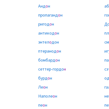
Анд
о
н
аб
пропаганд
о
н
го
ригод
о
н
Д
антикод
о
н
пл
энтел
о
дон
с
птеранод
о
н
иг
бомбард
о
н
па
сеттер-гордо
н
сэ
бурд
о
н
о
Ле
о
н
га
Наполе
о
н
не
пе
о
н
пе