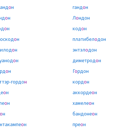
анд
о
н
ганд
о
н
нд
о
н
Л
о
ндон
од
о
н
код
о
н
оскод
о
н
платибел
о
дон
милод
о
н
энтэл
о
дон
уанод
о
н
диметрод
о
н
рд
о
н
Г
о
рдон
ттэр-гордо
н
корд
о
н
де
о
н
аккорде
о
н
ле
о
н
хамеле
о
н
о
н
бандоне
о
н
нтакампе
о
н
пре
о
н