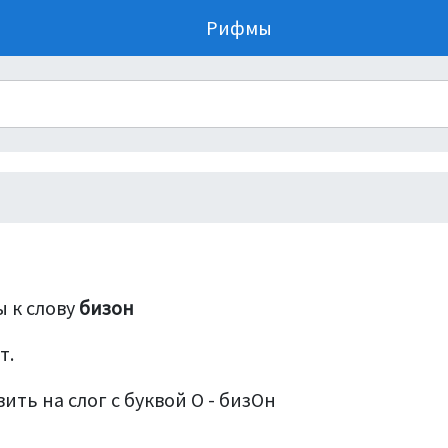
Рифмы
 к слову
бизон
т.
ить на слог с буквой О - бизОн