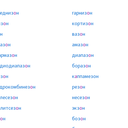
едниз
о
н
гарниз
о
н
из
о
н
кортиз
о
н
н
ваз
о
н
аз
о
н
амаз
о
н
армаз
о
н
диапаз
о
н
диодиапаз
о
н
бораз
о
н
з
о
н
к
а
ппамезон
дрокомбинез
о
н
рез
о
н
лесез
о
н
несез
о
н
литсез
о
н
экз
о
н
о
н
боз
о
н