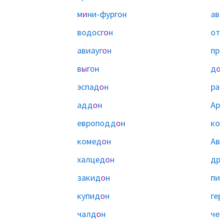
м
и
ни-фургон
ав
водосг
о
н
от
авиауг
о
н
пр
в
ы
гон
д
эспад
о
н
ра
адд
о
н
Ар
европодд
о
н
к
комед
о
н
А
халцед
о
н
д
закид
о
н
п
купид
о
н
ге
чалд
о
н
ч