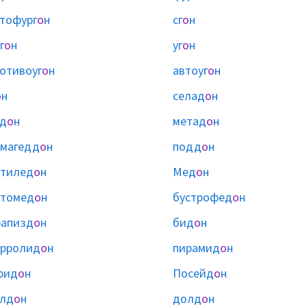
тофург
о
н
сг
о
н
г
о
н
уг
о
н
отивоуг
о
н
автоуг
о
н
о
н
селад
о
н
д
о
н
метад
о
н
магедд
о
н
подд
о
н
отилед
о
н
Мед
о
н
втомед
о
н
бустрофед
о
н
рапизд
о
н
бид
о
н
ирролид
о
н
пирамид
о
н
рид
о
н
Посейд
о
н
елд
о
н
долд
о
н