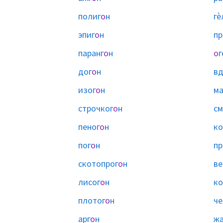
полиг
о
н
гѐ
эпиг
о
н
пр
паранг
о
н
о
г
дог
о
н
вд
изог
о
н
ма
строчког
о
н
см
пеног
о
н
ко
пог
о
н
пр
скотопрог
о
н
ве
лисог
о
н
ко
плотог
о
н
че
арг
о
н
жа