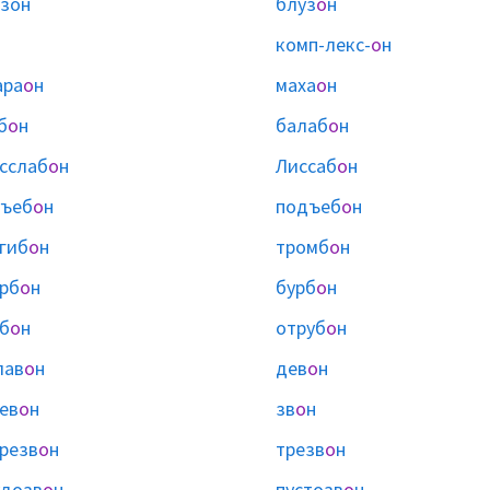
зон
блуз
о
н
комп-лекс-
о
н
ара
о
н
маха
о
н
б
о
н
балаб
о
н
сслаб
о
н
Лиссаб
о
н
бъеб
о
н
подъеб
о
н
гиб
о
н
тромб
о
н
рб
о
н
бурб
о
н
б
о
н
отруб
о
н
лав
о
н
дев
о
н
ев
о
н
зв
о
н
резв
о
н
трезв
о
н
дозв
о
н
пустозв
о
н