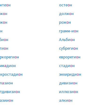
нте
о
н
осте
о
н
иж
о
н
долж
о
н
ож
о
н
рож
о
н
о
н
грамм-и
о
н
би
о
н
Альби
о
н
ги
о
н
субреги
о
н
ркореги
о
н
еврореги
о
н
мм
а
дион
стади
о
н
кростади
о
н
энхириди
о
н
л
а
зион
дивизи
о
н
тдивизи
о
н
иллюзи
о
н
азии
о
н
алки
о
н