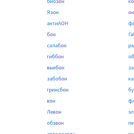
биоз
о
н
к
о
Яз
о
н
о
н
антиА
О
Н
ф
б
о
н
Га
салаб
о
н
ра
гибб
о
н
о
выеб
о
н
за
забоб
о
н
ка
гринсб
о
н
бу
в
о
н
ф
Лев
о
н
эл
обзв
о
н
пе
автодозв
о
н
му