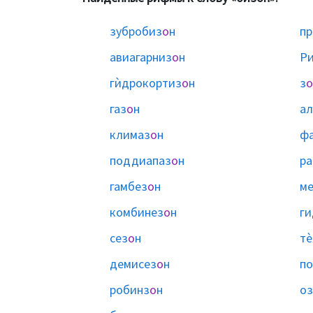
зубробиз
о
н
пр
авиагарниз
о
н
Р
гѝдрокортиз
о
н
з
о
газ
о
н
ал
климаз
о
н
ф
поддиапаз
о
н
ра
гамбез
о
н
ме
комбинез
о
н
ги
сез
о
н
тѐ
демисез
о
н
по
робинз
о
н
оз