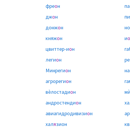
фре
о
н
па
дж
о
н
п
донж
о
н
н
княж
о
н
и
цвиттер-и
о
н
га
леги
о
н
ре
Минреги
о
н
на
агрореги
о
н
га
вѐлостади
о
н
мѝ
андростенди
о
н
ха
авиагидродивизи
о
н
ар
хал
я
зион
кв