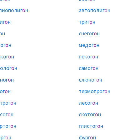
лиополиг
о
н
автополиг
о
н
иг
о
н
триг
о
н
он
снегог
о
н
ог
о
н
медог
о
н
ког
о
н
пеког
о
н
олог
о
н
самог
о
н
ног
о
н
слюног
о
н
ог
о
н
термопрог
о
н
трог
о
н
лесог
о
н
сог
о
н
скотог
о
н
ртог
о
н
глистог
о
н
рг
о
н
фург
о
н