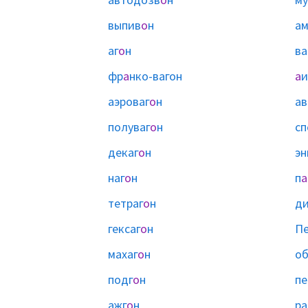
выпив
о
н
ам
аг
о
н
ва
фр
а
нко-вагон
а
и
аэроваг
о
н
ав
полуваг
о
н
сп
декаг
о
н
эн
наг
о
н
п
а
тетраг
о
н
ди
гексаг
о
н
Пе
махаг
о
н
об
подг
о
н
пе
ажг
о
н
ра