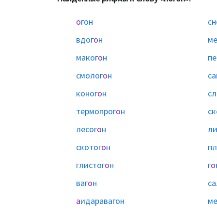
о
гон
сн
вдог
о
н
ме
маког
о
н
пе
смолог
о
н
са
коног
о
н
сл
термопрог
о
н
ск
лесог
о
н
ли
скотог
о
н
пл
глистог
о
н
г
о
ваг
о
н
са
а
идаравагон
ме