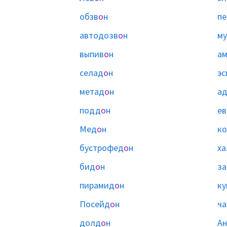
обзв
о
н
пе
автодозв
о
н
му
выпив
о
н
ам
селад
о
н
эс
метад
о
н
а
подд
о
н
е
Мед
о
н
к
бустрофед
о
н
ха
бид
о
н
за
пирамид
о
н
ку
Посейд
о
н
ч
долд
о
н
А