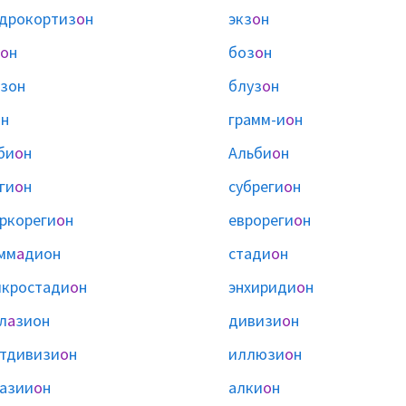
дрокортиз
о
н
экз
о
н
о
н
боз
о
н
зон
блуз
о
н
о
н
грамм-и
о
н
би
о
н
Альби
о
н
ги
о
н
субреги
о
н
ркореги
о
н
еврореги
о
н
мм
а
дион
стади
о
н
кростади
о
н
энхириди
о
н
л
а
зион
дивизи
о
н
тдивизи
о
н
иллюзи
о
н
азии
о
н
алки
о
н