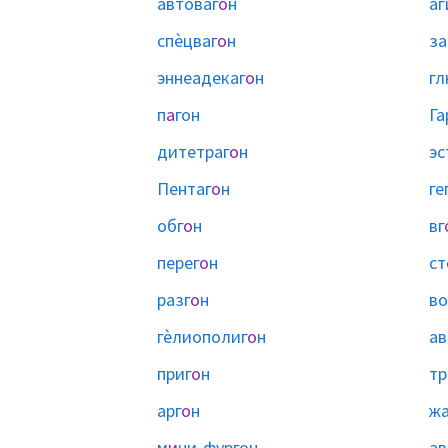
автоваг
о
н
аг
спѐцваг
о
н
за
эннеадекаг
о
н
гл
п
а
гон
Га
дитетраг
о
н
эс
Пентаг
о
н
ге
обг
о
н
вг
перег
о
н
ст
разг
о
н
во
гѐлиополиг
о
н
ав
приг
о
н
тр
арг
о
н
жа
м
и
ни-фургон
ав