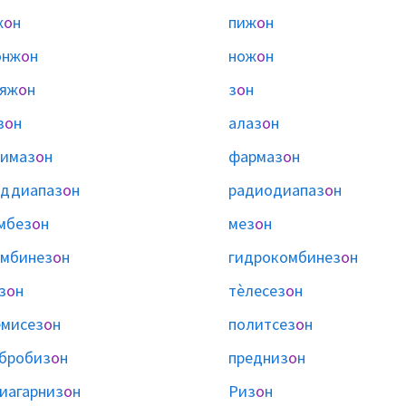
ж
о
н
пиж
о
н
онж
о
н
нож
о
н
няж
о
н
з
о
н
з
о
н
алаз
о
н
имаз
о
н
фармаз
о
н
оддиапаз
о
н
радиодиапаз
о
н
мбез
о
н
мез
о
н
мбинез
о
н
гидрокомбинез
о
н
з
о
н
тѐлесез
о
н
мисез
о
н
политсез
о
н
бробиз
о
н
предниз
о
н
иагарниз
о
н
Риз
о
н