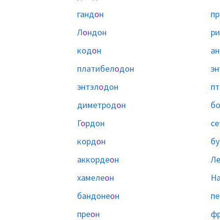
ганд
о
н
пр
Л
о
ндон
ри
код
о
н
ан
платибел
о
дон
эн
энтэл
о
дон
пт
диметрод
о
н
б
Г
о
рдон
се
корд
о
н
бу
аккорде
о
н
Л
хамеле
о
н
Н
бандоне
о
н
пе
пре
о
н
ф