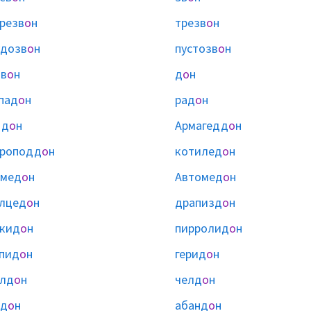
резв
о
н
трезв
о
н
дозв
о
н
пустозв
о
н
в
о
н
д
о
н
пад
о
н
рад
о
н
дд
о
н
Армагедд
о
н
вроподд
о
н
котилед
о
н
омед
о
н
Автомед
о
н
лцед
о
н
драпизд
о
н
кид
о
н
пирролид
о
н
пид
о
н
герид
о
н
алд
о
н
челд
о
н
нд
о
н
абанд
о
н