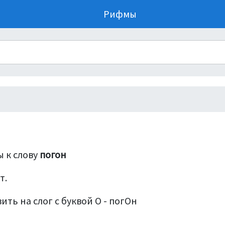
Рифмы
 к слову
погон
т.
ить на слог с буквой О - погОн