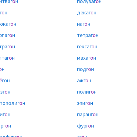
итваг
о
н
полуваг
о
н
г
о
н
декаг
о
н
юкаг
о
н
наг
о
н
рпаг
о
н
тетраг
о
н
траг
о
н
гексаг
о
н
птаг
о
н
махаг
о
н
о
н
подг
о
н
ё
гон
ажг
о
н
зг
о
н
полиг
о
н
тополиг
о
н
эпиг
о
н
иг
о
н
паранг
о
н
рг
о
н
фург
о
н
тофург
о
н
сг
о
н