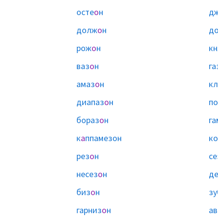
осте
о
н
д
долж
о
н
д
рож
о
н
к
ваз
о
н
га
амаз
о
н
кл
диапаз
о
н
п
бораз
о
н
га
к
а
ппамезон
ко
рез
о
н
се
несез
о
н
де
биз
о
н
зу
гарниз
о
н
ав