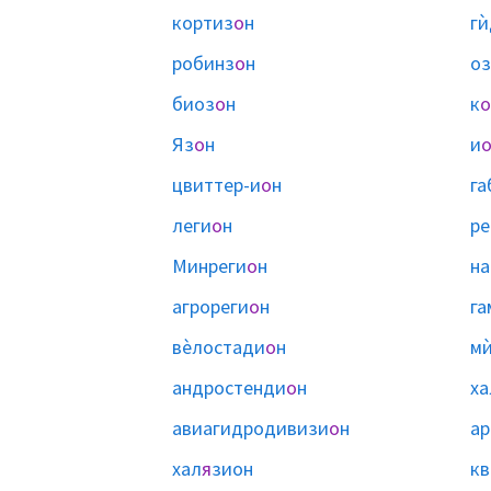
кортиз
о
н
гѝ
робинз
о
н
оз
биоз
о
н
к
о
Яз
о
н
и
цвиттер-и
о
н
га
леги
о
н
ре
Минреги
о
н
на
агрореги
о
н
га
вѐлостади
о
н
мѝ
андростенди
о
н
ха
авиагидродивизи
о
н
ар
хал
я
зион
кв