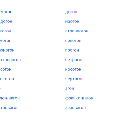
егог
о
н
дог
о
н
дог
о
н
изог
о
н
ког
о
н
строчког
о
н
мог
о
н
пеног
о
н
юног
о
н
прог
о
н
отопрог
о
н
ветрог
о
н
сог
о
н
косог
о
н
отог
о
н
чертог
о
н
н
аг
о
н
л
о
н-вагон
фр
а
нко-вагон
троваг
о
н
аэроваг
о
н