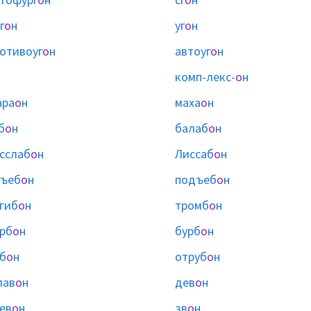
г
о
н
уг
о
н
отивоуг
о
н
автоуг
о
н
комп-лекс-
о
н
ара
о
н
маха
о
н
б
о
н
балаб
о
н
сслаб
о
н
Лиссаб
о
н
бъеб
о
н
подъеб
о
н
гиб
о
н
тромб
о
н
рб
о
н
бурб
о
н
б
о
н
отруб
о
н
лав
о
н
дев
о
н
ев
о
н
зв
о
н