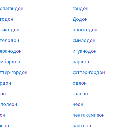
опаганд
о
н
гонд
о
н
год
о
н
Дод
о
н
тикод
о
н
плоскод
о
н
тел
о
дон
смилод
о
н
еранод
о
н
игуанод
о
н
омбард
о
н
пард
о
н
ттер-гордо
н
сэттэр-гордо
н
рд
о
н
оде
о
н
е
о
н
гале
о
н
аполе
о
н
не
о
н
о
н
пентакампе
о
н
ре
о
н
панте
о
н