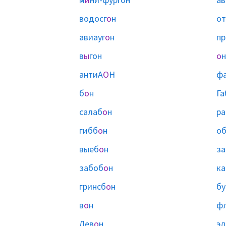
водосг
о
н
от
авиауг
о
н
пр
в
ы
гон
о
н
антиА
О
Н
ф
б
о
н
Га
салаб
о
н
ра
гибб
о
н
о
выеб
о
н
за
забоб
о
н
ка
гринсб
о
н
бу
в
о
н
ф
Лев
о
н
эл