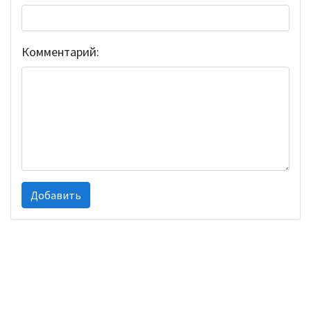
Комментарий: