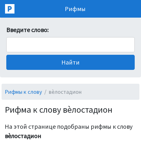
Рифмы
Введите слово:
Рифмы к слову
вѐлостадион
Рифма к слову вѐлостадион
На этой странице подобраны рифмы к слову
вѐлостадион