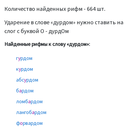
Количество найденных рифм - 664 шт.
Ударение в слове «дурдом» нужно ставить на
слог с буквой О - дурдОм
Найденные рифмы к слову «дурдом»:
г
у
рдом
к
у
рдом
абс
у
рдом
б
а
рдом
ломб
а
рдом
лангоб
а
рдом
ф
о
рвардом