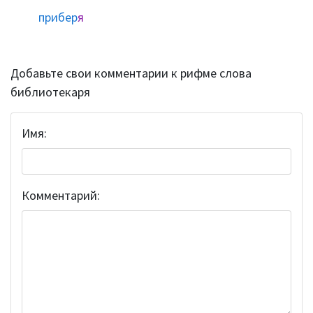
прибер
я
Добавьте свои комментарии к рифме слова
библиотекаря
Имя:
Комментарий: