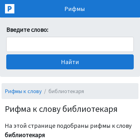
Рифмы
Введите слово:
Рифмы к слову
библиотекаря
Рифма к слову библиотекаря
На этой странице подобраны рифмы к слову
библиотекаря