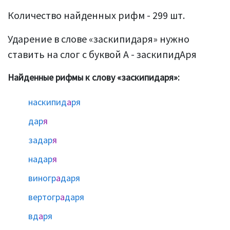
Количество найденных рифм - 299 шт.
Ударение в слове «заскипидаря» нужно
ставить на слог с буквой А - заскипидАря
Найденные рифмы к слову «заскипидаря»:
наскипид
а
ря
дар
я
задар
я
надар
я
виногр
а
даря
вертогр
а
даря
вд
а
ря