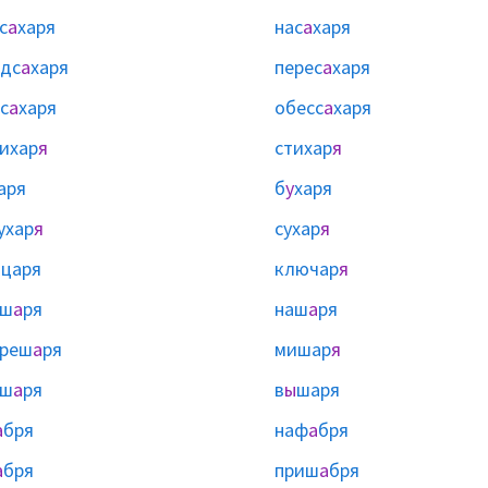
с
а
харя
нас
а
харя
дс
а
харя
перес
а
харя
с
а
харя
обесс
а
харя
ихар
я
стихар
я
аря
б
у
харя
ухар
я
сухар
я
ы
царя
ключар
я
аш
а
ря
наш
а
ря
ереш
а
ря
мишар
я
сш
а
ря
в
ы
шаря
а
бря
наф
а
бря
а
бря
приш
а
бря