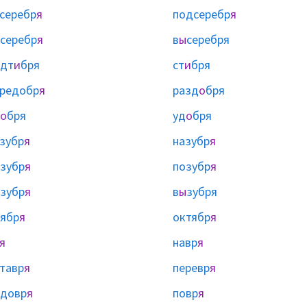
серебр
я
подсеребр
я
серебр
я
в
ы
серебря
одт
и
бря
ст
и
бря
редобр
я
разд
о
бря
о
бря
уд
о
бря
зубр
я
назубр
я
зубр
я
позубр
я
зубр
я
в
ы
зубря
ябр
я
октябр
я
я
навр
я
тавр
я
перевр
я
довр
я
повр
я