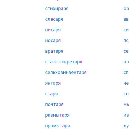
стихир
а
ря
ор
сл
е
саря
ав
п
и
саря
си
носар
я
пс
вр
а
таря
се
статс-секретар
я
ал
сельхозинвентар
я
сп
янтар
я
че
ст
а
ря
со
почтар
я
м
размыт
а
ря
и
промыт
а
ря
л