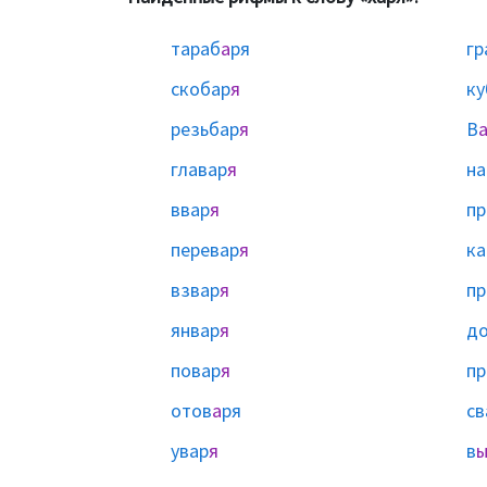
тараб
а
ря
гр
скобар
я
ку
резьбар
я
В
главар
я
на
ввар
я
пр
перевар
я
к
взвар
я
пр
январ
я
до
повар
я
пр
отов
а
ря
св
увар
я
в