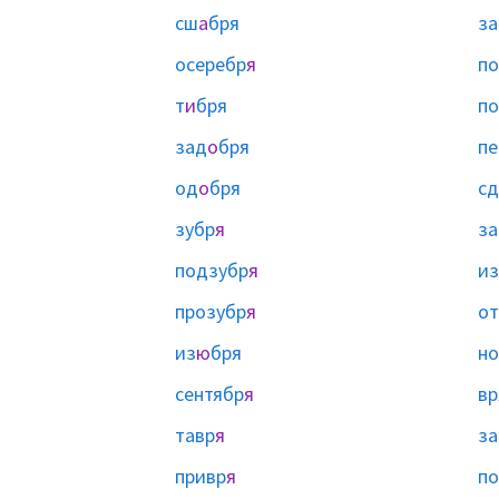
сш
а
бря
за
осеребр
я
по
т
и
бря
п
зад
о
бря
пе
од
о
бря
сд
зубр
я
за
подзубр
я
из
прозубр
я
от
из
ю
бря
но
сентябр
я
вр
тавр
я
за
привр
я
по