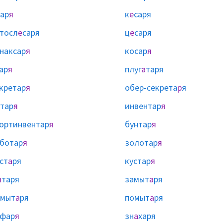
ар
я
к
е
саря
тосл
е
саря
ц
е
саря
наксар
я
косар
я
ар
я
плуг
а
таря
кретар
я
обер-секрета
р
я
тар
я
инвентар
я
ортинвентар
я
бунтар
я
ботар
я
золотар
я
ст
а
ря
кустар
я
ы
таря
замыт
а
ря
змыт
а
ря
помыт
а
ря
уфар
я
зн
а
харя