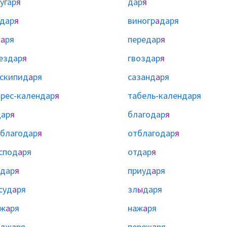
угар
я
дар
я
дар
я
виногр
а
даря
д
а
ря
передар
я
ездар
я
гвоздар
я
скипид
а
ря
сазанд
а
ря
рес-календар
я
табель-календаря
дар
я
благодар
я
благодар
я
отблагодар
я
спод
а
ря
отдар
я
дар
я
приуд
а
ря
суд
а
ря
зл
ы
даря
аж
а
ря
наж
а
ря
одж
а
ря
переж
а
ря