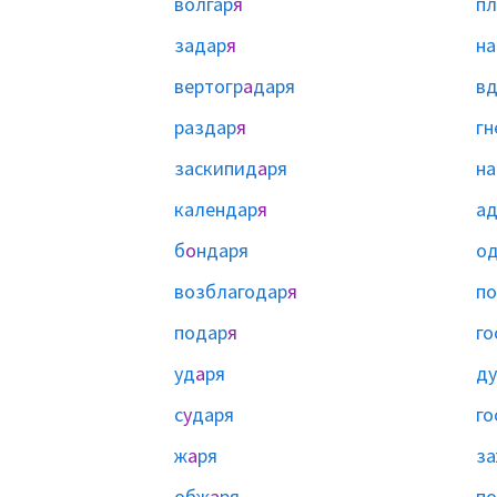
волгар
я
пл
задар
я
на
вертогр
а
даря
в
раздар
я
гн
заскипид
а
ря
на
календар
я
ад
б
о
ндаря
о
возблагодар
я
по
подар
я
го
уд
а
ря
ду
с
у
даря
го
ж
а
ря
з
обж
а
ря
п