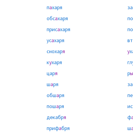
п
а
харя
за
обс
а
харя
по
прис
а
харя
по
ус
а
харя
вт
снохар
я
у
х
к
у
харя
гл
цар
я
р
ш
а
ря
з
обш
а
ря
п
пош
а
ря
и
декабр
я
ф
приф
а
бря
ш