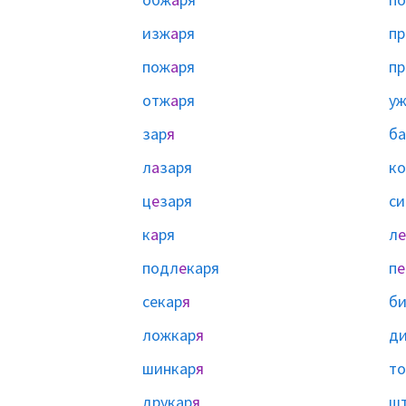
изж
а
ря
п
пож
а
ря
п
отж
а
ря
у
зар
я
ба
л
а
заря
ко
ц
е
заря
си
к
а
ря
л
е
подл
е
каря
п
е
секар
я
б
ложкар
я
ди
шинкар
я
то
друкар
я
шт