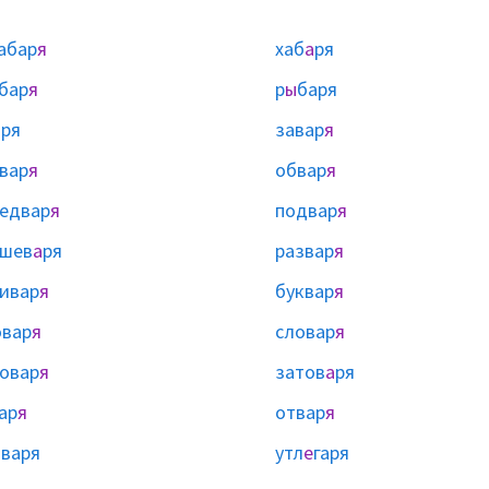
абар
я
хаб
а
ря
бар
я
р
ы
баря
а
ря
завар
я
вар
я
обвар
я
едвар
я
подвар
я
ашев
а
ря
развар
я
ивар
я
буквар
я
вар
я
словар
я
овар
я
затов
а
ря
ар
я
отвар
я
ы
варя
утл
е
гаря