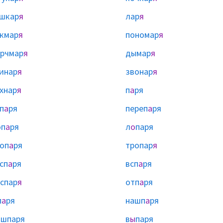
шкар
я
лар
я
кмар
я
пономар
я
рчмар
я
дымар
я
инар
я
звонар
я
хнар
я
п
а
ря
п
а
ря
переп
а
ря
оп
а
ря
л
о
паря
оп
а
ря
тропар
я
сп
а
ря
всп
а
ря
спар
я
отп
а
ря
п
а
ря
нашп
а
ря
ы
шпаря
в
ы
паря