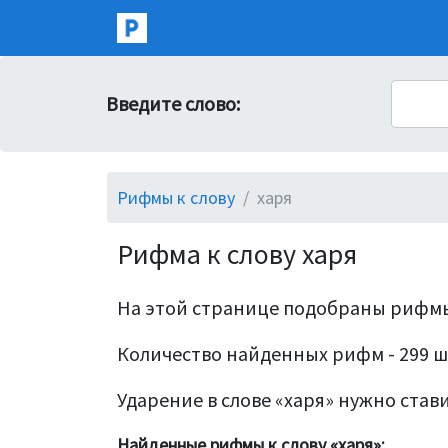
Введите слово:
Рифмы к слову
харя
Рифма к слову харя
На этой странице подобраны рифмы
Количество найденных рифм - 299 ш
Ударение в слове «харя» нужно ставит
Найденные рифмы к слову «харя»: