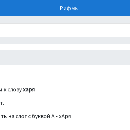
Рифмы
 к слову
харя
т.
ь на слог с буквой А - хАря