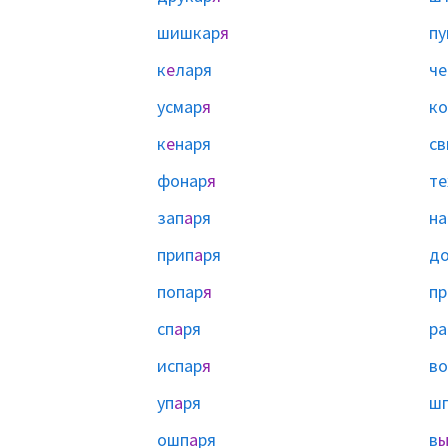
шишкар
я
пу
к
е
ларя
че
усмар
я
ко
к
е
наря
св
фонар
я
те
зап
а
ря
на
прип
а
ря
д
попар
я
пр
сп
а
ря
ра
испар
я
во
уп
а
ря
ш
ошп
а
ря
в