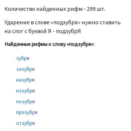
Количество найденных рифм - 299 шт.
Ударение в слове «подзубря» нужно ставить
на слог с буквой Я - подзубрЯ
Найденные рифмы к слову «подзубря»:
зубр
я
зазубр
я
назубр
я
иззубр
я
позубр
я
прозубр
я
отзубр
я