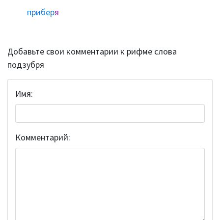
прибер
я
Добавьте свои комментарии к рифме слова
подзубря
Имя:
Комментарий: