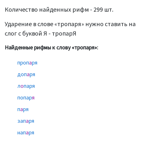
Количество найденных рифм - 299 шт.
Ударение в слове «тропаря» нужно ставить на
слог с буквой Я - тропарЯ
Найденные рифмы к слову «тропаря»:
проп
а
ря
доп
а
ря
л
о
паря
попар
я
п
а
ря
зап
а
ря
нап
а
ря