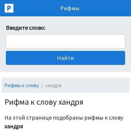
Рифмы
Введите слово:
Рифмы к слову
хандря
Рифма к слову хандря
На этой странице подобраны рифмы к слову
хандря