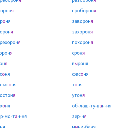
орон
я
проборон
я
р
о
ня
заворон
я
орон
я
захорон
я
рехорон
я
похорон
я
орон
я
срон
я
он
я
в
ы
роня
с
о
ня
фас
о
ня
офас
о
ня
т
о
ня
остон
я
утон
я
х
о
ня
об-лаш-ту-в
а
н-ня
р-мо-т
а
н-ня
зер-н
я
ня
м
и
ни-баня