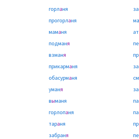
горл
а
ня
за
прогорл
а
ня
ма
мам
а
ня
ат
подман
я
пе
взман
я
пр
прикарм
а
ня
за
обасурм
а
ня
см
уман
я
за
в
ы
маня
па
горлоп
а
ня
па
тар
а
ня
пр
забран
я
пе