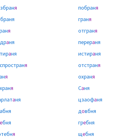
збран
я
побран
я
ы
браня
гран
я
ран
я
отгран
я
одр
а
ня
перер
а
ня
тир
а
ня
истир
а
ня
спростран
я
отстран
я
ан
я
охран
я
хран
я
С
а
ня
арлат
а
ня
цзаоф
а
ня
абня
д
о
вбня
е
бня
гр
е
бня
отебн
я
щ
е
бня