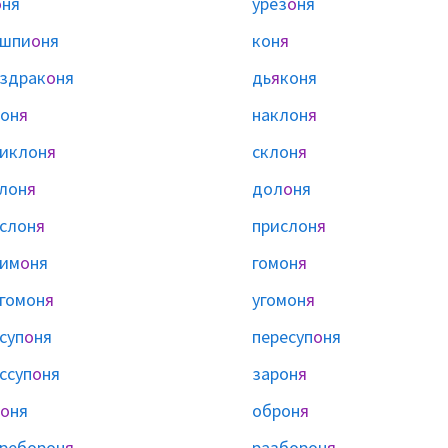
о
ня
урез
о
ня
ашпи
о
ня
кон
я
здрак
о
ня
дь
я
коня
он
я
наклон
я
иклон
я
склон
я
лон
я
дол
о
ня
слон
я
прислон
я
лим
о
ня
гомон
я
гомон
я
угомон
я
суп
о
ня
пересуп
о
ня
ссуп
о
ня
зарон
я
о
ня
оброн
я
реборон
я
разборон
я