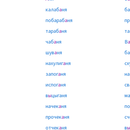
калаб
а
ня
ба
побараб
а
ня
пр
тараб
а
ня
та
чаб
а
ня
В
шув
а
ня
ба
нахулиг
а
ня
сх
запог
а
ня
на
испог
а
ня
св
в
ы
цыганя
м
начек
а
ня
по
прочек
а
ня
сч
отчек
а
ня
в