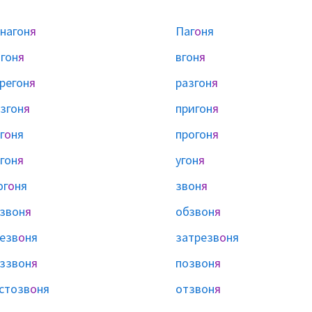
нагон
я
Паг
о
ня
гон
я
вгон
я
регон
я
разгон
я
згон
я
пригон
я
г
о
ня
прогон
я
гон
я
угон
я
юг
о
ня
звон
я
звон
я
обзвон
я
езв
о
ня
затрезв
о
ня
ззвон
я
позвон
я
стозв
о
ня
отзвон
я