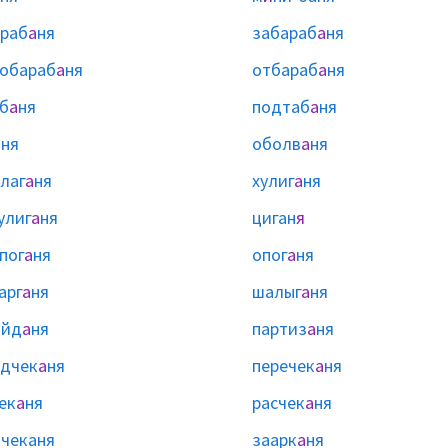
раб
а
ня
забараб
а
ня
обараб
а
ня
отбараб
а
ня
б
а
ня
подтаб
а
ня
а
ня
оболв
а
ня
лаг
а
ня
хулиг
а
ня
улиг
а
ня
циган
я
пог
а
ня
опог
а
ня
арг
а
ня
шалыг
а
ня
айд
а
ня
партиз
а
ня
дчек
а
ня
перечек
а
ня
ек
а
ня
расчек
а
ня
ы
чеканя
заарк
а
ня