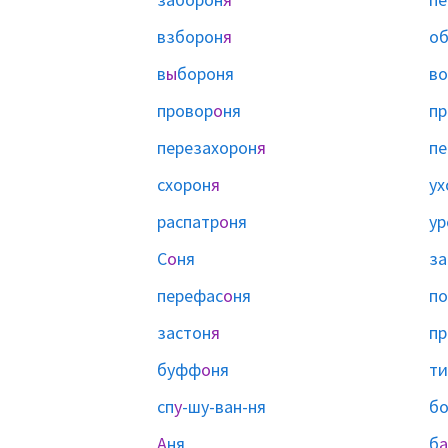
взборон
я
об
в
ы
бороня
во
провор
о
ня
пр
перезахорон
я
пе
схорон
я
ух
распатр
о
ня
ур
С
о
ня
за
перефас
о
ня
п
застон
я
пр
буфф
о
ня
ти
сп
у
-шу-ван-ня
бо
А
ня
б
а