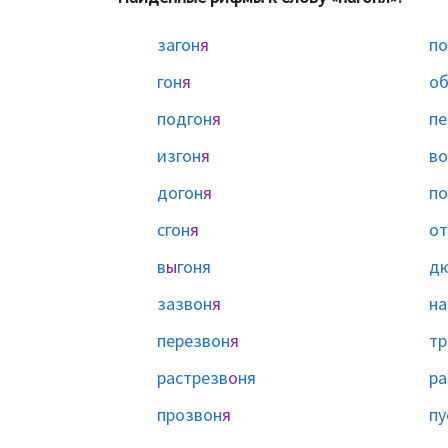
загон
я
по
гон
я
об
подгон
я
пе
изгон
я
во
догон
я
по
сгон
я
от
в
ы
гоня
д
зазвон
я
на
перезвон
я
тр
растрезв
о
ня
ра
прозвон
я
пу