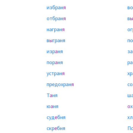
избран
я
во
отбран
я
в
награн
я
ог
в
ы
граня
п
изр
а
ня
за
пор
а
ня
ра
устран
я
хр
предохран
я
со
Т
а
ня
ш
ю
а
ня
о
х
суд
е
бня
хл
скр
е
бня
П