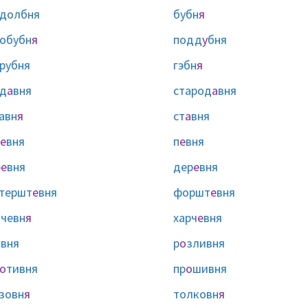
долбня
бубн
я
обубн
я
подд
у
бня
рубня
гэбн
я
д
а
вня
старод
а
вня
авн
я
ст
а
вня
е
вня
п
е
вня
р
е
вня
дер
е
вня
тершт
е
вня
форшт
е
вня
чевн
я
харч
е
вня
и
вня
р
о
зливня
о
тивня
пр
о
шивня
зовн
я
толковн
я