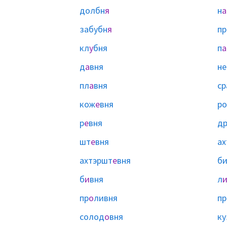
долбн
я
н
а
забубн
я
пр
кл
у
бня
п
а
д
а
вня
не
пл
а
вня
ср
кож
е
вня
ро
р
е
вня
д
шт
е
вня
ах
ахтэршт
е
вня
би
б
и
вня
л
пр
о
ливня
пр
солод
о
вня
ку