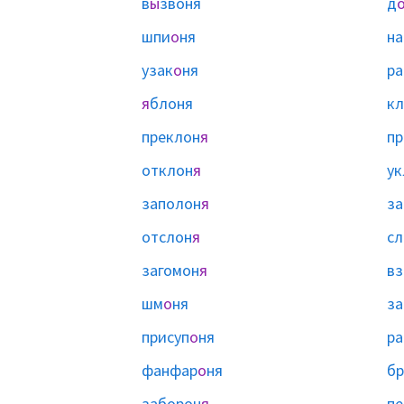
в
ы
звоня
д
шпи
о
ня
н
узак
о
ня
ра
я
блоня
кл
преклон
я
пр
отклон
я
ук
заполон
я
за
отслон
я
с
загомон
я
вз
шм
о
ня
за
присуп
о
ня
ра
фанфар
о
ня
бр
заборон
я
пе