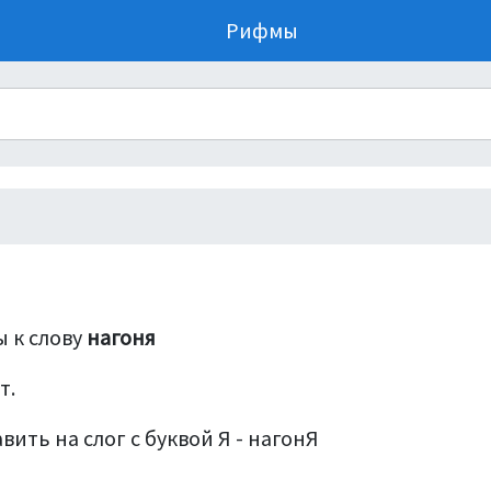
Рифмы
 к слову
нагоня
т.
вить на слог с буквой Я - нагонЯ