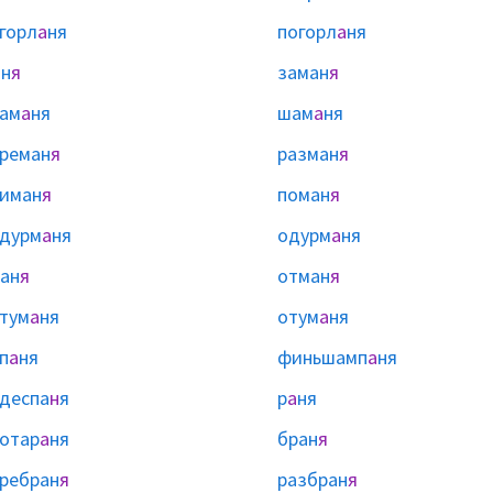
горл
а
ня
погорл
а
ня
н
я
заман
я
ам
а
ня
шам
а
ня
реман
я
разман
я
иман
я
поман
я
дурм
а
ня
одурм
а
ня
ан
я
отман
я
тум
а
ня
отум
а
ня
п
а
ня
финьшамп
а
ня
деспа
н
я
р
а
ня
отар
а
ня
бран
я
ребран
я
разбран
я