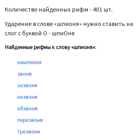
Количество найденных рифм - 401 шт.
Ударение в слове «шпионя» нужно ставить на
слог с буквой О - шпиОня
Найденные рифмы к слову «шпионя»:
нашпи
о
ня
звон
я
зазвон
я
назвон
я
обзвон
я
перезвон
я
трезв
о
ня