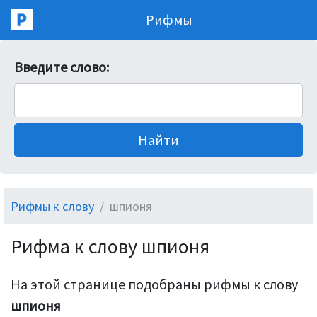
Рифмы
Введите слово:
Рифмы к слову
шпионя
Рифма к слову шпионя
На этой странице подобраны рифмы к слову
шпионя