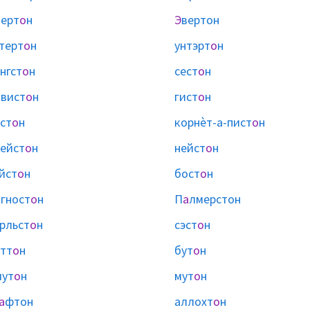
ерт
о
н
Э
вертон
терт
о
н
унтэрт
о
н
нгст
о
н
сест
о
н
вист
о
н
гист
о
н
ст
о
н
корнѐт-а-пист
о
н
ейст
о
н
нейст
о
н
йст
о
н
бост
о
н
гност
о
н
П
а
лмерстон
рльст
о
н
сэст
о
н
тт
о
н
бут
о
н
лут
о
н
мут
о
н
а
фтон
аллохт
о
н