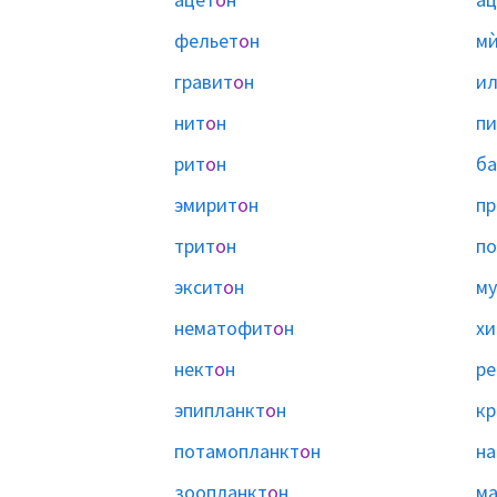
фельет
о
н
мѝ
гравит
о
н
и
нит
о
н
пи
рит
о
н
ба
эмирит
о
н
пр
трит
о
н
по
эксит
о
н
му
нематофит
о
н
хи
нект
о
н
ре
эпипланкт
о
н
кр
потамопланкт
о
н
на
зоопланкт
о
н
ма