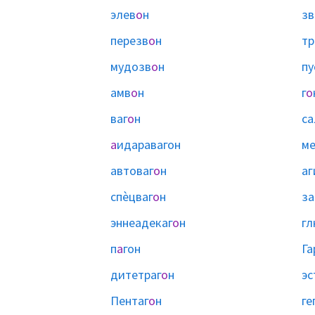
элев
о
н
зв
перезв
о
н
тр
мудозв
о
н
пу
амв
о
н
г
о
ваг
о
н
са
а
идаравагон
ме
автоваг
о
н
аг
спѐцваг
о
н
за
эннеадекаг
о
н
гл
п
а
гон
Га
дитетраг
о
н
эс
Пентаг
о
н
ге