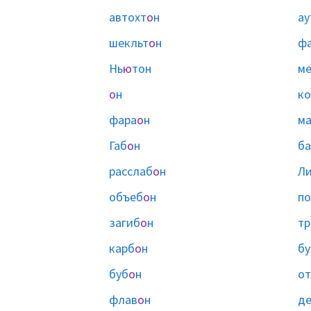
автохт
о
н
ау
шекльт
о
н
ф
Нь
ю
тон
ме
о
н
ко
фара
о
н
ма
Габ
о
н
ба
расслаб
о
н
Ли
объеб
о
н
п
загиб
о
н
т
карб
о
н
бу
буб
о
н
от
флав
о
н
де