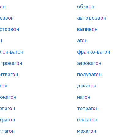
о
н
обзв
о
н
езв
о
н
автодозв
о
н
стозв
о
н
выпив
о
н
н
аг
о
н
л
о
н-вагон
фр
а
нко-вагон
троваг
о
н
аэроваг
о
н
итваг
о
н
полуваг
о
н
г
о
н
декаг
о
н
юкаг
о
н
наг
о
н
рпаг
о
н
тетраг
о
н
траг
о
н
гексаг
о
н
птаг
о
н
махаг
о
н