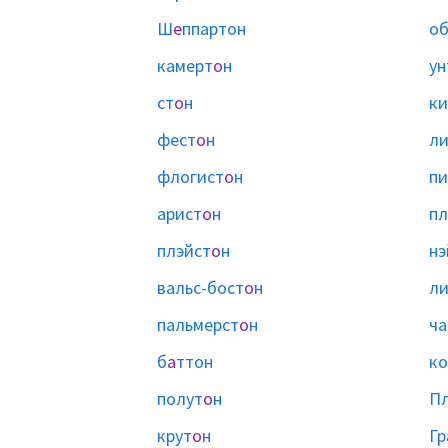
Ш
е
ппартон
об
камерт
о
н
ун
ст
о
н
ки
фест
о
н
ли
флогист
о
н
пи
арист
о
н
пл
плэйст
о
н
нэ
вальс-бост
о
н
ли
пальмерст
о
н
ча
б
а
ттон
ко
полут
о
н
П
крут
о
н
Гр