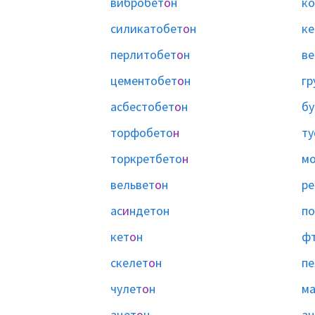
вибробет
о
н
ко
силикатобет
о
н
ке
перлитобет
о
н
ве
цементобет
о
н
гр
асбестобет
о
н
бу
торфобето
н
т
торкретбето
н
мо
вельвет
о
н
ре
ас
и
ндетон
по
кет
о
н
ф
скелет
о
н
пе
чулет
о
н
ма
ацет
о
н
ац