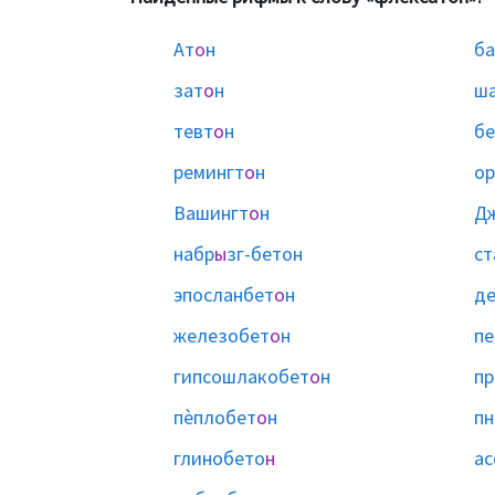
Ат
о
н
ба
зат
о
н
ш
тевт
о
н
бе
ремингт
о
н
ор
Вашингт
о
н
Д
набр
ы
зг-бетон
ст
эпосланбет
о
н
де
железобет
о
н
пе
гипсошлакобет
о
н
пр
пѐплобет
о
н
пн
глинобето
н
ас