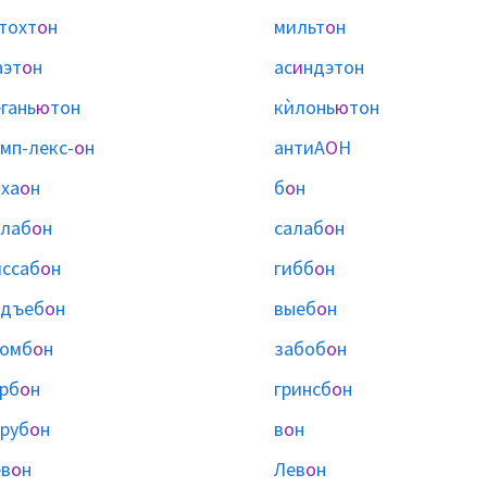
тохт
о
н
мильт
о
н
аэт
о
н
ас
и
ндэтон
гань
ю
тон
кѝлонь
ю
тон
мп-лекс-
о
н
антиА
О
Н
ха
о
н
б
о
н
лаб
о
н
салаб
о
н
ссаб
о
н
гибб
о
н
одъеб
о
н
выеб
о
н
ромб
о
н
забоб
о
н
рб
о
н
гринсб
о
н
руб
о
н
в
о
н
в
о
н
Лев
о
н