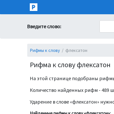
Введите слово:
Рифмы к слову
флексатон
Рифма к слову флексатон
На этой странице подобраны рифмы
Количество найденных рифм - 489 ш
Ударение в слове «флексатон» нужно
Найденные рифмы к слову «флексатон»: