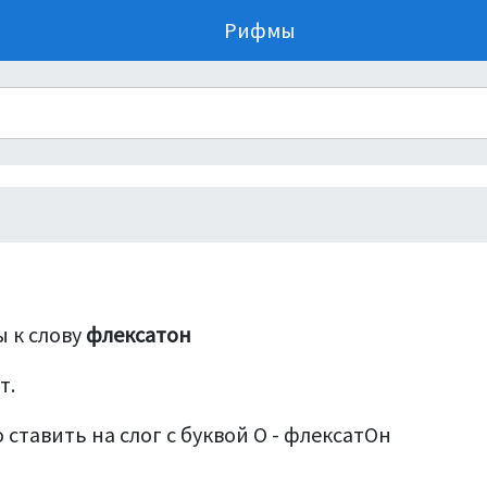
Рифмы
 к слову
флексатон
т.
 ставить на слог с буквой О - флексатОн