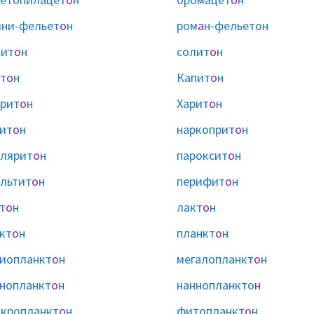
ни-фельет
о
н
ром
а
н-фельетон
лит
о
н
солит
о
н
т
о
н
Капит
о
н
рит
о
н
Харит
о
н
ит
о
н
наркоприт
о
н
лярит
о
н
пароксит
о
н
льтит
о
н
перифит
о
н
т
о
н
лакт
о
н
кт
о
н
планкт
о
н
иопланкт
о
н
мегалопланкт
о
н
нопланкт
о
н
наннопланкто
н
кропланкт
о
н
фитопланкт
о
н