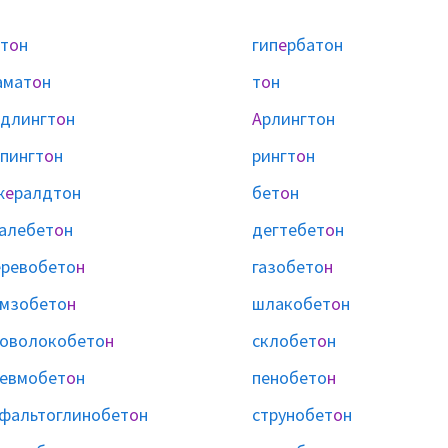
т
о
н
гип
е
рбатон
амат
о
н
т
о
н
длингт
о
н
А
рлингтон
пингт
о
н
рингт
о
н
ж
е
ралдтон
бет
о
н
алебет
о
н
дегтебет
о
н
ревобето
н
газобето
н
мзобето
н
шлакобет
о
н
оволокобето
н
склобет
о
н
евмобет
о
н
пенобето
н
фальтоглинобет
о
н
струнобет
о
н