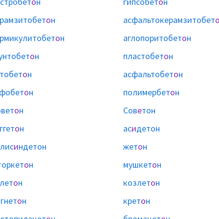
стробет
о
н
гипсобет
о
н
рамзитобет
о
н
асфальтокерамзитобет
рмикулитобет
о
н
аглопоритобет
о
н
унтобет
о
н
пластобет
о
н
тобет
о
н
асфальтобет
о
н
уфобет
о
н
полимербет
о
н
вет
о
н
Сов
е
тон
ггет
о
н
ас
и
детон
лис
и
ндетон
жет
о
н
торкет
о
н
мушкет
о
н
лет
о
н
козлет
о
н
гнет
о
н
крет
о
н
етопилацет
о
н
бромацет
о
н