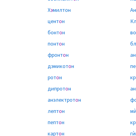
Х
э
милтон
Ан
цент
о
н
К
бонт
о
н
во
понт
о
н
бл
фронт
о
н
ан
дэмикот
о
н
пе
рот
о
н
кр
дипрот
о
н
ан
анэлектрот
о
н
ф
лепт
о
н
мѝ
пепт
о
н
кр
карт
о
н
гѝ