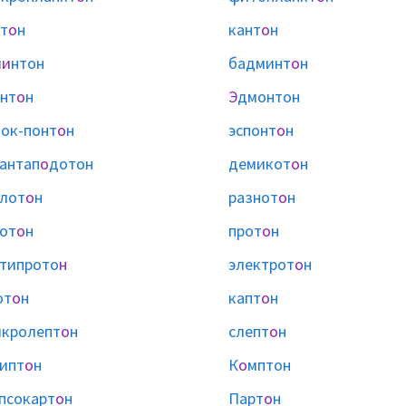
т
о
н
кант
о
н
л
и
нтон
бадминт
о
н
нт
о
н
Э
дмонтон
ок-понт
о
н
эспонт
о
н
антап
о
дотон
демикот
о
н
лот
о
н
разнот
о
н
от
о
н
прот
о
н
типрото
н
электрот
о
н
от
о
н
капт
о
н
кролепт
о
н
слепт
о
н
ипт
о
н
К
о
мптон
псокарт
о
н
Парт
о
н