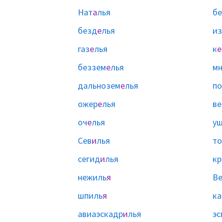
Нат
а
лья
бе
безд
е
лья
и
газ
е
лья
к
е
беззем
е
лья
мн
дальнозем
е
лья
п
ожер
е
лья
ве
оч
е
лья
у
Сев
и
лья
то
сегид
и
лья
кр
нежиль
я
В
шпиль
я
ка
авиаэскадр
и
лья
эс