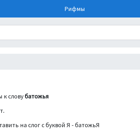
Рифмы
 к слову
батожья
т.
авить на слог с буквой Я - батожьЯ