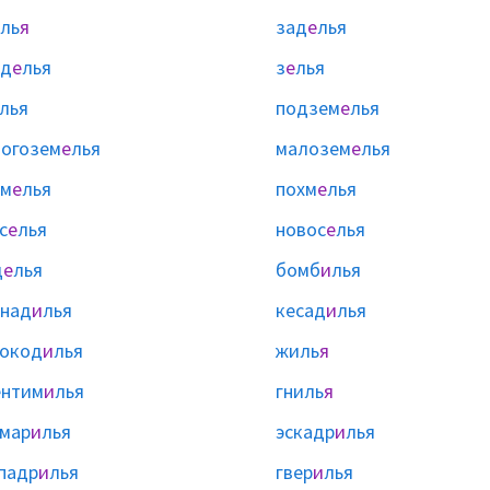
ль
я
зад
е
лья
зд
е
лья
з
е
лья
лья
подзем
е
лья
огозем
е
лья
малозем
е
лья
ом
е
лья
похм
е
лья
с
е
лья
новос
е
лья
щ
е
лья
бомб
и
лья
над
и
лья
кесад
и
лья
окод
и
лья
жиль
я
ентим
и
лья
гниль
я
мар
и
лья
эскадр
и
лья
падр
и
лья
гвер
и
лья