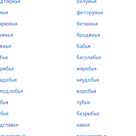
одт
о
ржья
бел
у
жья
жья
фотор
у
жья
вр
ю
жья
бит
ю
жья
в
я
жья
брод
я
жья
я
жья
бабь
я
бья
бесхл
е
бья
р
е
бья
ж
е
ребья
а
добья
не
у
добья
подл
о
бья
воробь
я
бь
я
з
у
бья
ы
бья
безр
ы
бья
дгл
а
вья
н
а
вья
лкотр
а
вья
разнотр
а
вья