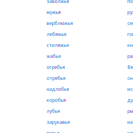
зав
о
лжья
п
мужь
я
р
у
вербл
ю
жья
се
леб
я
жья
го
стил
я
жья
кн
ж
а
бья
р
а
огр
е
бья
Ве
отр
е
бья
сн
надл
о
бья
ис
коробь
я
ду
л
у
бья
р
зарук
а
вья
на
п
а
вья
ме