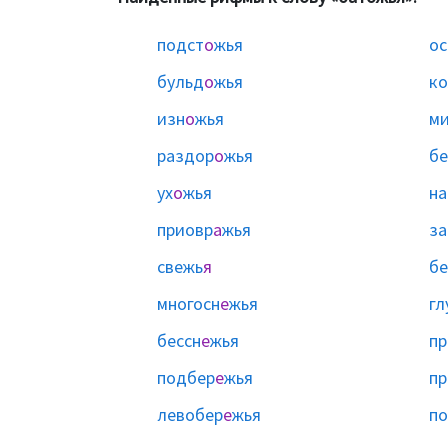
подст
о
жья
ос
бульд
о
жья
к
изн
о
жья
м
раздор
о
жья
бе
ух
о
жья
на
приовр
а
жья
за
свежь
я
б
многосн
е
жья
гл
бессн
е
жья
пр
подбер
е
жья
пр
левобер
е
жья
по