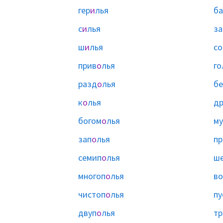
гер
и
лья
ба
с
и
лья
за
ш
и
лья
со
прив
о
лья
го
разд
о
лья
б
к
о
лья
др
богом
о
лья
м
зап
о
лья
пр
семип
о
лья
ше
многоп
о
лья
в
чистоп
о
лья
пу
двуп
о
лья
тр