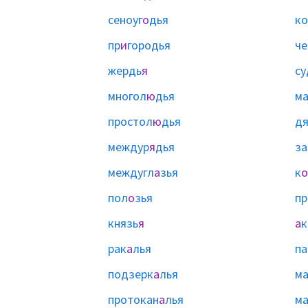
сеноуг
о
дья
ко
пр
и
городья
че
жердь
я
су
многол
ю
дья
м
простол
ю
дья
д
междур
я
дья
за
междугл
а
зья
к
о
пол
о
зья
пр
князь
я
а
к
рак
а
лья
па
подзерк
а
лья
ма
протокан
а
лья
ма