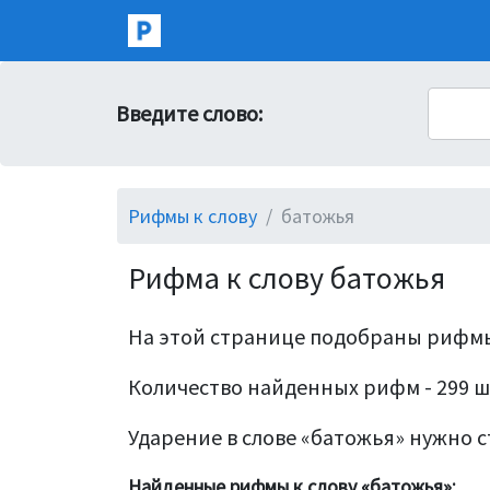
Введите слово:
Рифмы к слову
батожья
Рифма к слову батожья
На этой странице подобраны рифмы
Количество найденных рифм - 299 ш
Ударение в слове «батожья» нужно ст
Найденные рифмы к слову «батожья»: