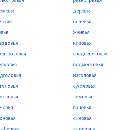
ежевь
я
дер
е
вья
ч
е
вья
ноч
е
вья
ивь
я
жн
и
вья
езд
о
вья
низ
о
вья
едгроз
о
вья
средневек
о
вья
елковь
я
подмоск
о
вья
дгол
о
вья
изгол
о
вья
гол
о
вья
сугол
о
вья
исл
о
вья
зим
о
вья
мовь
я
пановь
я
он
о
вья
сыновь
я
ежбр
о
вья
здор
о
вья