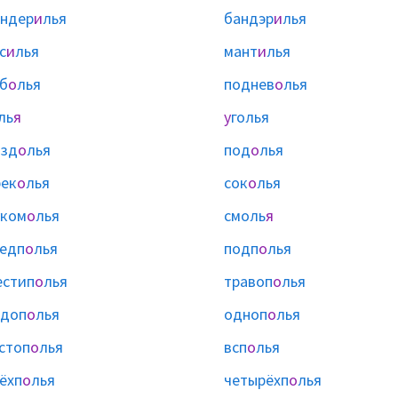
ндер
и
лья
бандэр
и
лья
с
и
лья
мант
и
лья
б
о
лья
поднев
о
лья
ль
я
у
голья
езд
о
лья
под
о
лья
ек
о
лья
сок
о
лья
уком
о
лья
смоль
я
едп
о
лья
подп
о
лья
стип
о
лья
травоп
о
лья
одоп
о
лья
одноп
о
лья
стоп
о
лья
всп
о
лья
ёхп
о
лья
четырёхп
о
лья