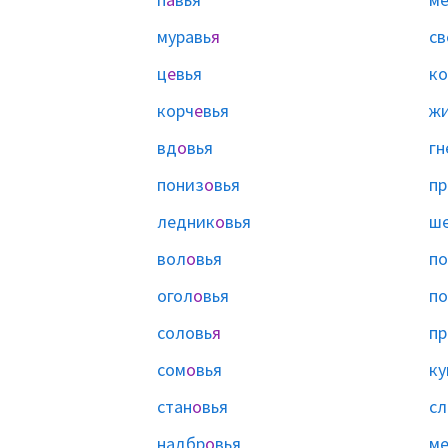
муравь
я
св
ц
е
вья
ко
корч
е
вья
ж
вд
о
вья
гн
пониз
о
вья
пр
ледник
о
вья
ш
вол
о
вья
по
огол
о
вья
по
соловь
я
пр
сом
о
вья
ку
стан
о
вья
сл
надбр
о
вья
м