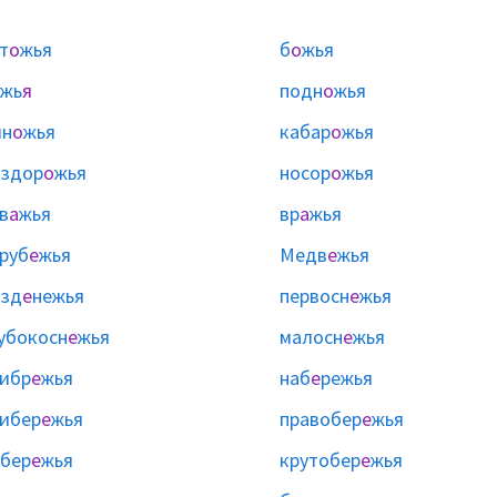
т
о
жья
б
о
жья
ожь
я
подн
о
жья
ин
о
жья
кабар
о
жья
здор
о
жья
носор
о
жья
в
а
жья
вр
а
жья
руб
е
жья
Медв
е
жья
езд
е
нежья
первосн
е
жья
убокосн
е
жья
малосн
е
жья
ибр
е
жья
наб
е
режья
ибер
е
жья
правобер
е
жья
бер
е
жья
крутобер
е
жья