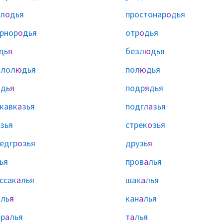
л
о
дья
простонар
о
дья
рнор
о
дья
отр
о
дья
дь
я
безл
ю
дья
алол
ю
дья
пол
ю
дья
ядь
я
подр
я
дья
кавк
а
зья
подгл
а
зья
зья
стрек
о
зья
едгр
о
зья
друзь
я
ья
пров
а
лья
ссак
а
лья
шак
а
лья
ль
я
кан
а
лья
р
а
лья
т
а
лья