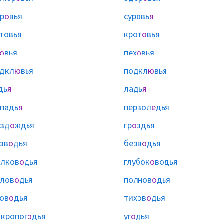
р
о
вья
суровь
я
товья
крот
о
вья
о
вья
пех
о
вья
дкл
ю
вья
подкл
ю
вья
дь
я
ладь
я
падь
я
первол
е
дья
езд
о
ждья
гр
о
здья
зв
о
дья
безв
о
дья
лков
о
дья
глубок
о
водья
лов
о
дья
полнов
о
дья
ов
о
дья
тихов
о
дья
кропог
о
дья
уг
о
дья