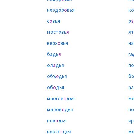
нездор
о
вья
ко
с
о
вья
р
а
мостовь
я
ят
верх
о
вья
на
бадь
я
га
ол
а
дья
по
объ
е
дья
б
об
о
дья
ра
многов
о
дья
ме
малов
о
дья
по
пов
о
дья
яр
невзг
о
дья
мо