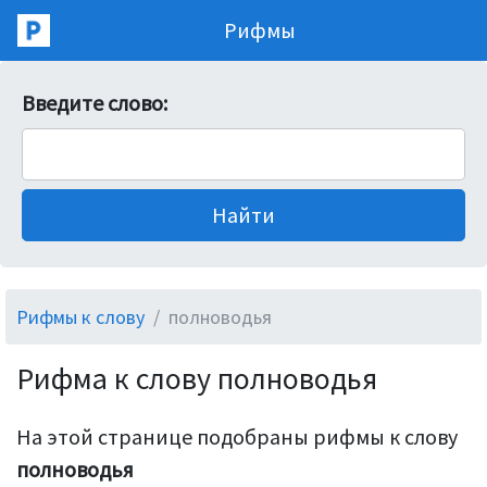
Рифмы
Введите слово:
Рифмы к слову
полноводья
Рифма к слову полноводья
На этой странице подобраны рифмы к слову
полноводья