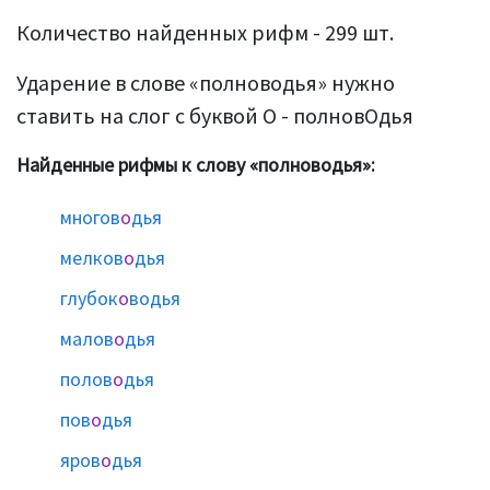
Количество найденных рифм - 299 шт.
Ударение в слове «полноводья» нужно
ставить на слог с буквой О - полновОдья
Найденные рифмы к слову «полноводья»:
многов
о
дья
мелков
о
дья
глубок
о
водья
малов
о
дья
полов
о
дья
пов
о
дья
яров
о
дья