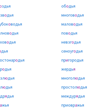
о
здья
об
о
дья
зв
о
дья
многов
о
дья
убок
о
водья
малов
о
дья
лнов
о
дья
пов
о
дья
хов
о
дья
невзг
о
дья
о
дья
сеноуг
о
дья
остонар
о
дья
пр
и
городья
р
о
дья
жердь
я
зл
ю
дья
многол
ю
дья
л
ю
дья
простол
ю
дья
одр
я
дья
междур
я
дья
а
жья
приовр
а
жья