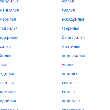
окод
и
лья
жиль
я
ентим
и
лья
гниль
я
мар
и
лья
эскадр
и
лья
падр
и
лья
гвер
и
лья
ндер
и
лья
бандэр
и
лья
с
и
лья
мант
и
лья
б
о
лья
поднев
о
лья
ль
я
у
голья
езд
о
лья
под
о
лья
ек
о
лья
сок
о
лья
уком
о
лья
смоль
я
едп
о
лья
подп
о
лья
стип
о
лья
травоп
о
лья