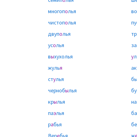
многоп
о
лья
в
чистоп
о
лья
пу
двуп
о
лья
тр
ус
о
лья
за
в
ы
хухолья
у
л
жуль
я
ак
ст
у
лья
б
черноб
ы
лья
бу
кр
ы
лья
на
па
э
лья
ба
р
а
бья
бе
Вер
е
бья
ж