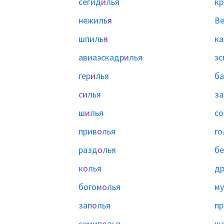
сегид
и
лья
кр
нежиль
я
В
шпиль
я
ка
авиаэскадр
и
лья
эс
гер
и
лья
ба
с
и
лья
за
ш
и
лья
со
прив
о
лья
го
разд
о
лья
б
к
о
лья
др
богом
о
лья
м
зап
о
лья
пр
семип
о
лья
ше