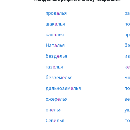
пров
а
лья
ра
шак
а
лья
по
кан
а
лья
пр
Нат
а
лья
бе
безд
е
лья
и
газ
е
лья
к
е
беззем
е
лья
мн
дальнозем
е
лья
п
ожер
е
лья
ве
оч
е
лья
у
Сев
и
лья
то