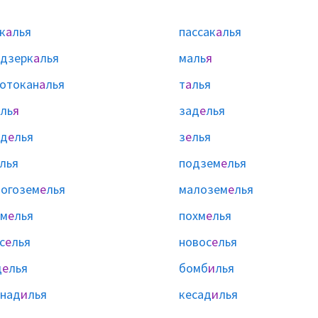
к
а
лья
пассак
а
лья
дзерк
а
лья
маль
я
отокан
а
лья
т
а
лья
ль
я
зад
е
лья
зд
е
лья
з
е
лья
лья
подзем
е
лья
огозем
е
лья
малозем
е
лья
ом
е
лья
похм
е
лья
с
е
лья
новос
е
лья
щ
е
лья
бомб
и
лья
над
и
лья
кесад
и
лья