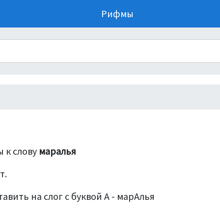
Рифмы
 к слову
маралья
т.
авить на слог с буквой А - марАлья