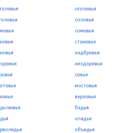
гол
о
вья
огол
о
вья
гол
о
вья
соловь
я
им
о
вья
сом
о
вья
новь
я
стан
о
вья
новь
я
надбр
о
вья
дор
о
вья
нездор
о
вья
ровь
я
с
о
вья
от
о
вья
мостовь
я
х
о
вья
верх
о
вья
одкл
ю
вья
бадь
я
дь
я
ол
а
дья
рвол
е
дья
объ
е
дья