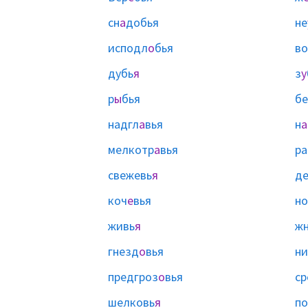
сн
а
добья
не
исподл
о
бья
во
дубь
я
з
у
р
ы
бья
бе
надгл
а
вья
н
а
мелкотр
а
вья
ра
свежевь
я
де
коч
е
вья
но
живь
я
ж
гнезд
о
вья
ни
предгроз
о
вья
ср
шелковь
я
п