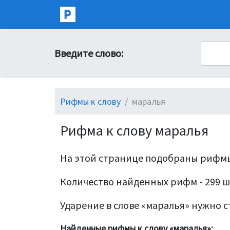
Введите слово:
Рифмы к слову
маралья
Рифма к слову маралья
На этой странице подобраны рифмы
Количество найденных рифм - 299 ш
Ударение в слове «маралья» нужно ст
Найденные рифмы к слову «маралья»: