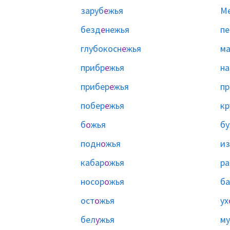
заруб
е
жья
М
безд
е
нежья
пе
глубокосн
е
жья
ма
прибр
е
жья
на
прибер
е
жья
пр
побер
е
жья
кр
б
о
жья
бу
подн
о
жья
из
кабар
о
жья
ра
носор
о
жья
ба
ост
о
жья
ух
бел
у
жья
м