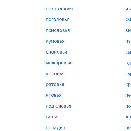
подгол
о
вья
из
погол
о
вья
су
присл
о
вья
з
кумовь
я
па
слон
о
вья
сы
межбр
о
вья
з
кор
о
вья
су
р
а
товья
кр
ят
о
вья
пе
надкл
ю
вья
п
гадь
я
ла
попадь
я
пе