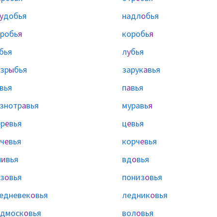
у
добья
надл
о
бья
робь
я
коробь
я
бья
л
у
бья
зр
ы
бья
зарук
а
вья
вья
п
а
вья
знотр
а
вья
муравь
я
р
е
вья
ц
е
вья
ч
е
вья
корч
е
вья
н
и
вья
вд
о
вья
з
о
вья
пониз
о
вья
едневек
о
вья
ледник
о
вья
одмоск
о
вья
вол
о
вья