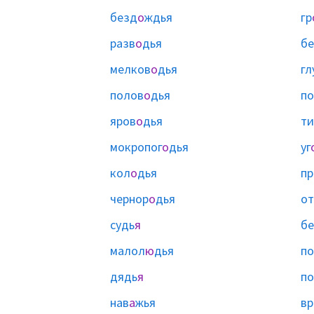
безд
о
ждья
гр
разв
о
дья
бе
мелков
о
дья
гл
полов
о
дья
по
яров
о
дья
ти
мокропог
о
дья
уг
кол
о
дья
пр
чернор
о
дья
от
судь
я
бе
малол
ю
дья
по
дядь
я
п
нав
а
жья
вр