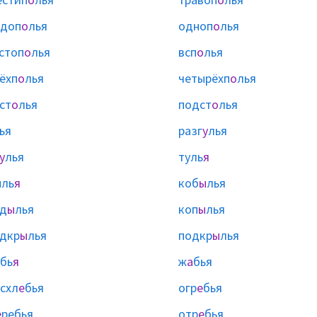
одоп
о
лья
одноп
о
лья
стоп
о
лья
всп
о
лья
ёхп
о
лья
четырёхп
о
лья
ст
о
лья
подст
о
лья
ья
разг
у
лья
у
лья
туль
я
ыль
я
коб
ы
лья
д
ы
лья
коп
ы
лья
дкр
ы
лья
подкр
ы
лья
бь
я
ж
а
бья
схл
е
бья
огр
е
бья
е
ребья
отр
е
бья