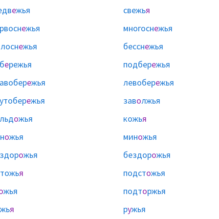
едв
е
жья
свежь
я
рвосн
е
жья
многосн
е
жья
лосн
е
жья
бессн
е
жья
б
е
режья
подбер
е
жья
авобер
е
жья
левобер
е
жья
утобер
е
жья
зав
о
лжья
льд
о
жья
кожь
я
н
о
жья
мин
о
жья
здор
о
жья
бездор
о
жья
тожь
я
подст
о
жья
о
жья
подт
о
ржья
ужь
я
р
у
жья