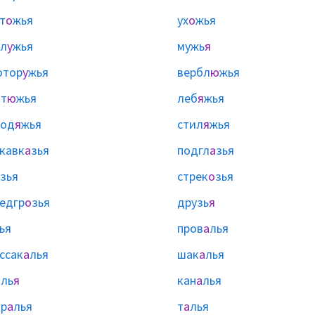
т
о
жья
ух
о
жья
л
у
жья
мужь
я
отор
у
жья
вербл
ю
жья
т
ю
жья
леб
я
жья
род
я
жья
стил
я
жья
кавк
а
зья
подгл
а
зья
зья
стрек
о
зья
едгр
о
зья
друзь
я
ья
пров
а
лья
ссак
а
лья
шак
а
лья
ль
я
кан
а
лья
р
а
лья
т
а
лья