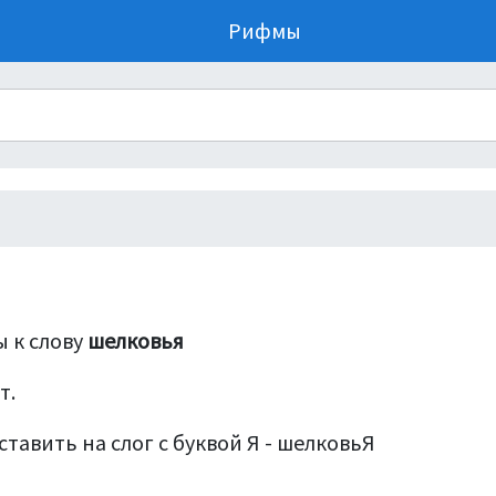
Рифмы
 к слову
шелковья
т.
тавить на слог с буквой Я - шелковьЯ