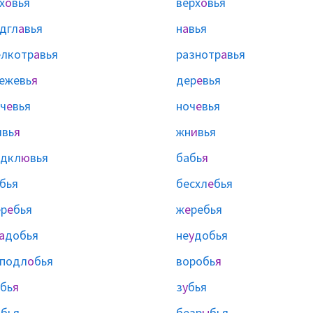
х
о
вья
верх
о
вья
дгл
а
вья
н
а
вья
лкотр
а
вья
разнотр
а
вья
ежевь
я
дер
е
вья
ч
е
вья
ноч
е
вья
ивь
я
жн
и
вья
одкл
ю
вья
бабь
я
бья
бесхл
е
бья
р
е
бья
ж
е
ребья
а
добья
не
у
добья
подл
о
бья
воробь
я
бь
я
з
у
бья
ы
бья
безр
ы
бья