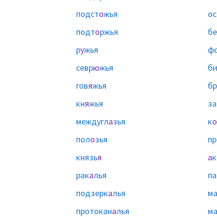
подст
о
жья
ос
подт
о
ржья
бе
р
у
жья
ф
севр
ю
жья
би
гов
я
жья
б
кн
я
жья
за
междугл
а
зья
к
о
пол
о
зья
пр
князь
я
а
к
рак
а
лья
па
подзерк
а
лья
ма
протокан
а
лья
ма