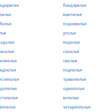
ндер
и
лья
бандэр
и
лья
с
и
лья
мант
и
лья
б
о
лья
поднев
о
лья
ль
я
у
голья
езд
о
лья
под
о
лья
ек
о
лья
сок
о
лья
уком
о
лья
смоль
я
едп
о
лья
подп
о
лья
стип
о
лья
травоп
о
лья
одоп
о
лья
одноп
о
лья
стоп
о
лья
всп
о
лья
ёхп
о
лья
четырёхп
о
лья