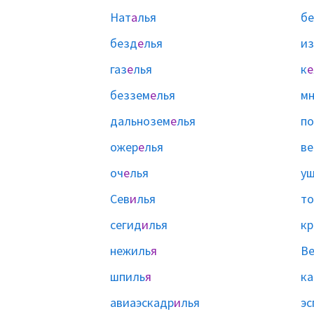
Нат
а
лья
бе
безд
е
лья
и
газ
е
лья
к
е
беззем
е
лья
мн
дальнозем
е
лья
п
ожер
е
лья
ве
оч
е
лья
у
Сев
и
лья
то
сегид
и
лья
кр
нежиль
я
В
шпиль
я
ка
авиаэскадр
и
лья
эс