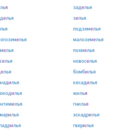
ль
я
зад
е
лья
зд
е
лья
з
е
лья
лья
подзем
е
лья
огозем
е
лья
малозем
е
лья
ом
е
лья
похм
е
лья
с
е
лья
новос
е
лья
щ
е
лья
бомб
и
лья
над
и
лья
кесад
и
лья
окод
и
лья
жиль
я
ентим
и
лья
гниль
я
мар
и
лья
эскадр
и
лья
падр
и
лья
гвер
и
лья