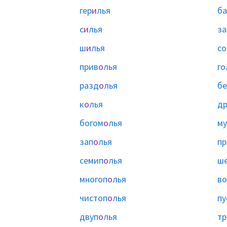
гер
и
лья
ба
с
и
лья
за
ш
и
лья
со
прив
о
лья
го
разд
о
лья
б
к
о
лья
др
богом
о
лья
м
зап
о
лья
пр
семип
о
лья
ше
многоп
о
лья
в
чистоп
о
лья
пу
двуп
о
лья
тр