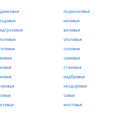
дник
о
вья
подмоск
о
вья
езд
о
вья
низ
о
вья
едгроз
о
вья
вол
о
вья
гол
о
вья
огол
о
вья
гол
о
вья
соловь
я
им
о
вья
сом
о
вья
новь
я
стан
о
вья
новь
я
надбр
о
вья
дор
о
вья
нездор
о
вья
ровь
я
с
о
вья
от
о
вья
мостовь
я