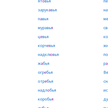
ят
о
вья
пе
зарук
а
вья
на
п
а
вья
ме
муравь
я
св
ц
е
вья
ко
корч
е
вья
ж
надкл
ю
вья
п
ж
а
бья
р
а
огр
е
бья
Ве
отр
е
бья
сн
надл
о
бья
ис
коробь
я
ду
л
у
бья
р