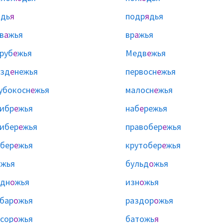
ядь
я
подр
я
дья
в
а
жья
вр
а
жья
руб
е
жья
Медв
е
жья
езд
е
нежья
первосн
е
жья
убокосн
е
жья
малосн
е
жья
ибр
е
жья
наб
е
режья
ибер
е
жья
правобер
е
жья
бер
е
жья
крутобер
е
жья
о
жья
бульд
о
жья
одн
о
жья
изн
о
жья
бар
о
жья
раздор
о
жья
сор
о
жья
батожь
я