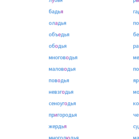
бадь
я
га
ол
а
дья
по
объ
е
дья
б
об
о
дья
ра
многов
о
дья
ме
малов
о
дья
по
пов
о
дья
яр
невзг
о
дья
мо
сеноуг
о
дья
ко
пр
и
городья
че
жердь
я
су
многол
ю
дья
м