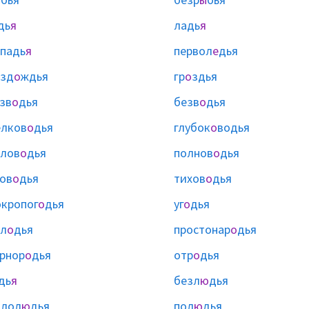
дь
я
ладь
я
падь
я
первол
е
дья
езд
о
ждья
гр
о
здья
зв
о
дья
безв
о
дья
лков
о
дья
глубок
о
водья
лов
о
дья
полнов
о
дья
ов
о
дья
тихов
о
дья
кропог
о
дья
уг
о
дья
л
о
дья
простонар
о
дья
рнор
о
дья
отр
о
дья
дь
я
безл
ю
дья
алол
ю
дья
пол
ю
дья