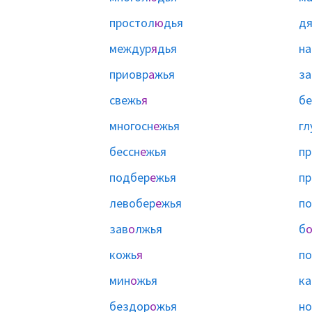
простол
ю
дья
д
междур
я
дья
на
приовр
а
жья
за
свежь
я
б
многосн
е
жья
гл
бессн
е
жья
пр
подбер
е
жья
пр
левобер
е
жья
по
зав
о
лжья
б
кожь
я
п
мин
о
жья
ка
бездор
о
жья
но