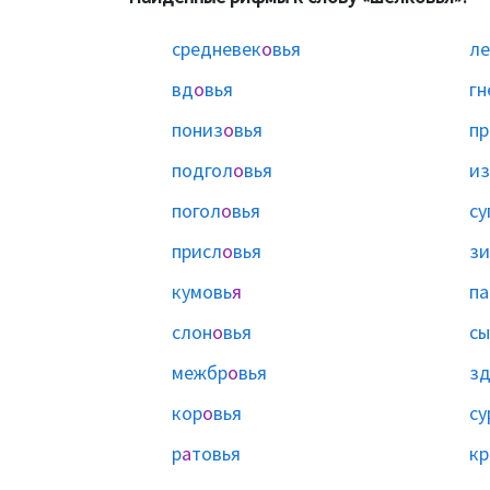
средневек
о
вья
ле
вд
о
вья
гн
пониз
о
вья
пр
подгол
о
вья
из
погол
о
вья
су
присл
о
вья
з
кумовь
я
па
слон
о
вья
сы
межбр
о
вья
з
кор
о
вья
су
р
а
товья
кр