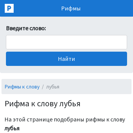
Рифмы
Введите слово:
Рифмы к слову
лубья
Рифма к слову лубья
На этой странице подобраны рифмы к слову
лубья