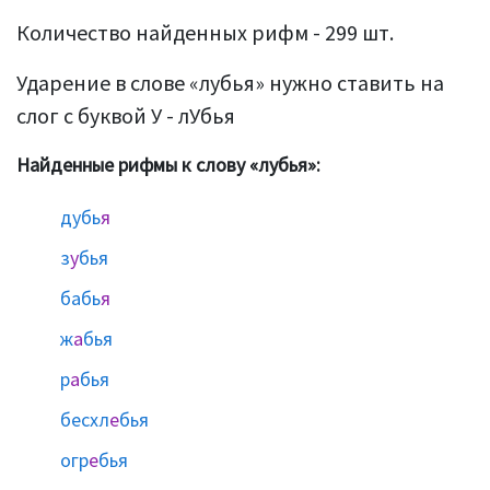
Количество найденных рифм - 299 шт.
Ударение в слове «лубья» нужно ставить на
слог с буквой У - лУбья
Найденные рифмы к слову «лубья»:
дубь
я
з
у
бья
бабь
я
ж
а
бья
р
а
бья
бесхл
е
бья
огр
е
бья