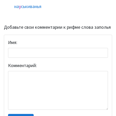
на
у
ськиванья
Добавьте свои комментарии к рифме слова заполья
Имя:
Комментарий: