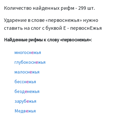
Количество найденных рифм - 299 шт.
Ударение в слове «первоснежья» нужно
ставить на слог с буквой Е - первоснЕжья
Найденные рифмы к слову «первоснежья»:
многосн
е
жья
глубокосн
е
жья
малосн
е
жья
бессн
е
жья
безд
е
нежья
заруб
е
жья
Медв
е
жья