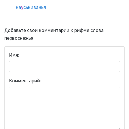
на
у
ськиванья
Добавьте свои комментарии к рифме слова
первоснежья
Имя:
Комментарий: